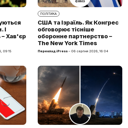
ПОЛІТИКА
туються
США та Ізраїль. Як Конгрес
 І
обговорює тісніше
 – Хав'єр
оборонне партнерство –
The New York Times
, 09:15
Переклад iPress
– 06 серпня 2026, 16:04