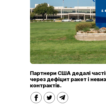
Партнери США дедалі част
через дефіцит ракет і неви
контрактів.