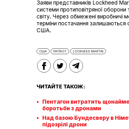
Заяви представників Lockheed Mart
системи протиповітряної оборони т
світу. Через обмежені виробничі 
терміни постачання залишаються о
США.
США
PATRIOT
LOCKHEED MARTIN
ЧИТАЙТЕ ТАКОЖ:
Пентагон витратить щонайме
боротьби з дронами
Над базою Бундесверу в Німеч
підозрілі дрони