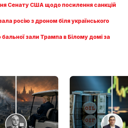
ння Сенату США щодо посилення санкцій
ала росію з дроном біля українського
бальної зали Трампа в Білому домі за