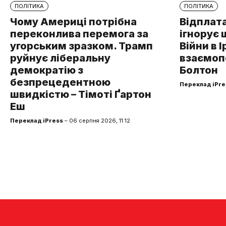
ПОЛІТИКА
ПОЛІТИКА
Чому Америці потрібна
Відплата
переконлива перемога за
ігнорує 
угорським зразком. Трамп
Війни в І
руйнує ліберальну
взаємоп
демократію з
Болтон
безпрецедентною
Переклад iPre
швидкістю – Тімоті Ґартон
Еш
Переклад iPress
– 06 серпня 2026, 11:12