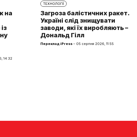
ТЕХНОЛОГІЇ
к на
Загроза балістичних ракет.
Україні слід знищувати
із
заводи, які їх виробляють –
чну
Дональд Гілл
Переклад iPress
– 05 серпня 2026, 11:55
, 14:32