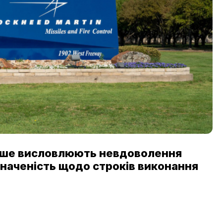
іше висловлюють невдоволення
значеність щодо строків виконання