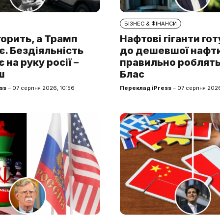
БІЗНЕС & ФІНАНСИ
горить, а Трамп
Нафтові гіганти го
. Бездіяльність
до дешевшої нафти.
 на руку росії –
правильно роблять
ш
Блас
ss
– 07 серпня 2026, 10:56
Переклад iPress
– 07 серпня 2026