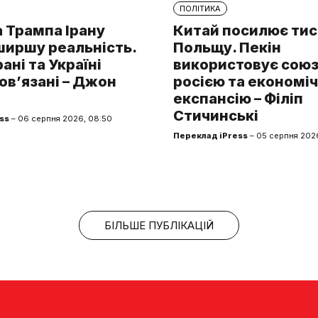
ПОЛІТИКА
 Трампа Ірану
Китай посилює тис
ширшу реальність.
Польщу. Пекін
рані та Україні
використовує союз 
ов’язані – Джон
росією та економі
експансію – Філіп
Стичинські
ss
– 06 серпня 2026, 08:50
Переклад iPress
– 05 серпня 2026
БІЛЬШЕ ПУБЛІКАЦІЙ