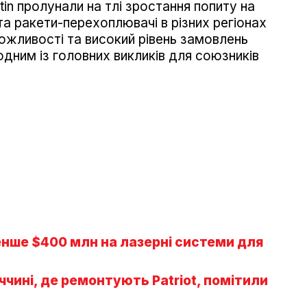
in пролунали на тлі зростання попиту на
а ракети-перехоплювачі в різних регіонах
можливості та високий рівень замовлень
дним із головних викликів для союзників
нше $400 млн на лазерні системи для
чині, де ремонтують Patriot, помітили