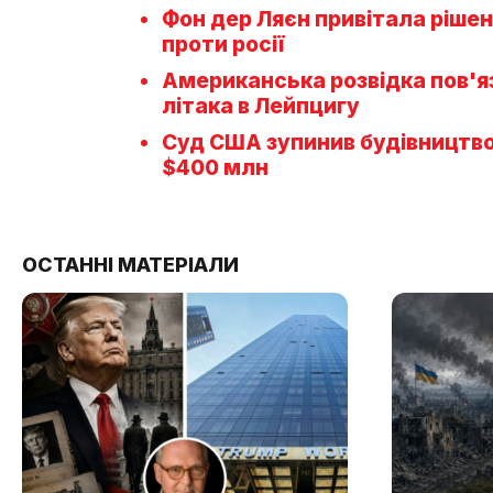
Фон дер Ляєн привітала ріше
проти росії
Американська розвідка пов'яз
літака в Лейпцигу
Суд США зупинив будівництво 
$400 млн
ОСТАННІ МАТЕРІАЛИ