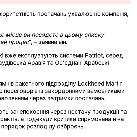
ріоритетність постачань ухвалює не компанія,
е місце ви посядете в цьому списку
цей процес
", – заявив він.
кі вже експлуатують системи Patriot, серед
аудівська Аравія та Об'єднані Арабські
ямків ракетного підрозділу Lockheed Martin
ас переговорів із закордонними замовниками
оволенням через затримки постачань.
ють занепокоєння через нестачу продукції та
рактів, а подекуди критика спрямована й на
 порядок розподілу озброєнь.