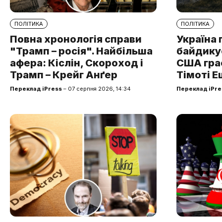
ПОЛІТИКА
ПОЛІТИКА
Повна хронологія справи
Україна 
"Трамп – росія". Найбільша
байдикує
афера: Кіслін, Скороход і
США грає
Трамп – Крейг Анґер
Тімоті Е
Переклад iPress
– 07 серпня 2026, 14:34
Переклад iPre