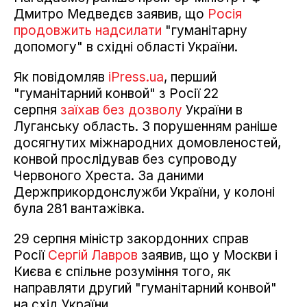
Дмитро Медведєв заявив, що
Росія
продовжить надсилати
"гуманітарну
допомогу" в східні області України.
Як повідомляв
iPress.ua
, перший
"гуманітарний конвой" з Росії 22
серпня
заїхав без дозволу
України в
Луганську область. З порушенням раніше
досягнутих міжнародних домовленостей,
конвой прослідував без супроводу
Червоного Хреста. За даними
Держприкордонслужби України, у колоні
була 281 вантажівка.
29 серпня міністр закордонних справ
Росії
Сергій Лавров
заявив, що у Москви і
Києва є спільне розуміння того, як
направляти другий "гуманітарний конвой"
на схід України.