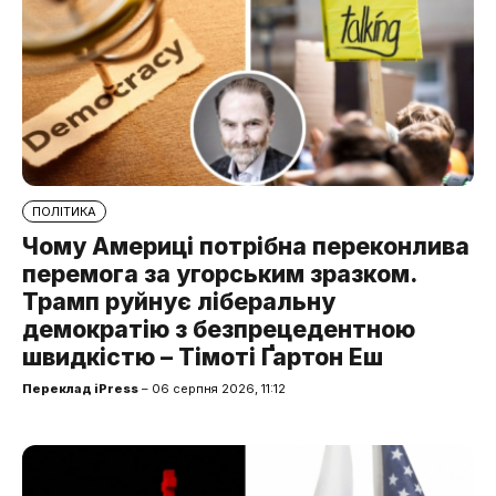
ПОЛІТИКА
Чому Америці потрібна переконлива
перемога за угорським зразком.
Трамп руйнує ліберальну
демократію з безпрецедентною
швидкістю – Тімоті Ґартон Еш
Переклад iPress
– 06 серпня 2026, 11:12