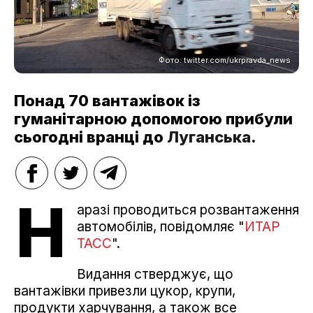
Фото: twitter.com/ukrpravda_news
Понад 70 вантажівок із
гуманітарною допомогою прибули
сьогодні вранці до
Луганська
.
Н
аразі проводиться розвантаження
автомобілів, повідомляє "
ИТАР
ТАСС
".
Видання стверджує, що
вантажівки привезли цукор, крупи,
продукти харчування, а також все