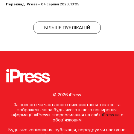
Переклад iPress
– 04 серпня 2026, 13:05
БІЛЬШЕ ПУБЛІКАЦІЙ
© 2026 iPress
За повного чи часткового використання текстів та
зображень чи за будь-якого іншого поширення
інформації «iPress» гіперпосилання на сайт
iPress.ua
є
обов'язковим
Будь-яке копiювання, публiкацiя, передрук чи наступне