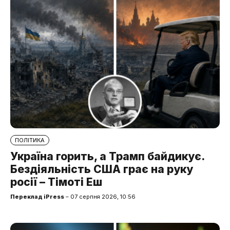
ПОЛІТИКА
Україна горить, а Трамп байдикує.
Бездіяльність США грає на руку
росії – Тімоті Еш
Переклад iPress
– 07 серпня 2026, 10:56