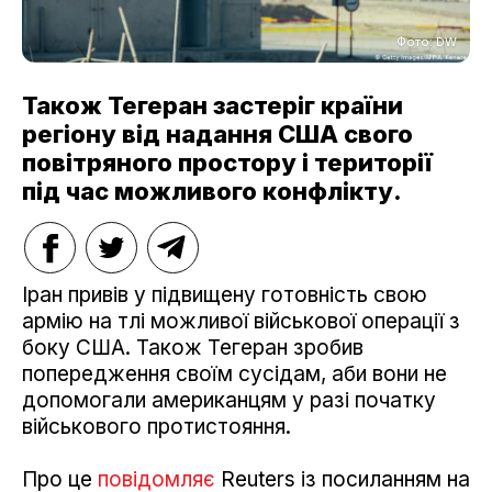
Фото: DW
Також Тегеран застеріг країни
регіону від надання США свого
повітряного простору і території
під час можливого конфлікту.
Іран привів у підвищену готовність свою
армію на тлі можливої військової операції з
боку США. Також Тегеран зробив
попередження своїм сусідам, аби вони не
допомогали американцям у разі початку
військового протистояння.
Про це
повідомляє
Reuters із посиланням на