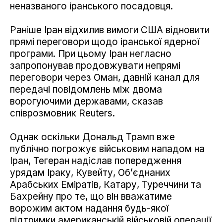
неназваного іранського посадовця.
Раніше Іран відхилив вимоги США відновити
прямі переговори щодо іранської ядерної
програми. При цьому Іран негласно
запропонував продовжувати непрямі
переговори через Оман, давній канал для
передачі повідомлень між двома
ворогуючими державами, сказав
співрозмовник Reuters.
Однак оскільки Дональд Трамп вже
публічно погрожує військовим нападом на
Іран, Тегеран надіслав попередження
урядам Іраку, Кувейту, Об’єднаних
Арабських Еміратів, Катару, Туреччини та
Бахрейну про те, що він вважатиме
ворожим актом надання будь-якої
підтримки американській військовій операції