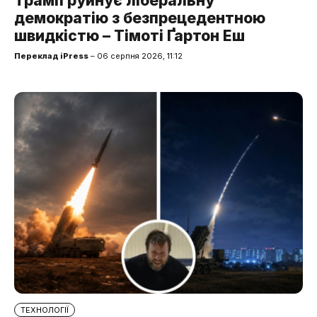
Трамп руйнує ліберальну
демократію з безпрецедентною
швидкістю – Тімоті Ґартон Еш
Переклад iPress
– 06 серпня 2026, 11:12
ТЕХНОЛОГІЇ