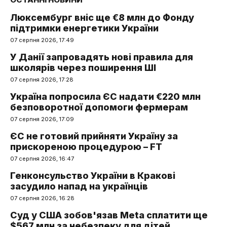
Люксембург вніс ще €8 млн до Фонду
підтримки енергетики України
07 серпня 2026, 17:49
У Данії запровадять нові правила для
школярів через поширення ШІ
07 серпня 2026, 17:28
Україна попросила ЄС надати €220 млн
безповоротної допомоги фермерам
07 серпня 2026, 17:09
ЄС не готовий прийняти Україну за
прискореною процедурою – FT
07 серпня 2026, 16:47
Генконсульство України в Кракові
засудило напад на українців
07 серпня 2026, 16:28
Суд у США зобов'язав Meta сплатити ще
$567 млн за небезпеку для дітей