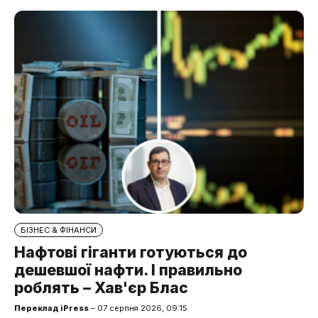
БІЗНЕС & ФІНАНСИ
Нафтові гіганти готуються до
дешевшої нафти. І правильно
роблять – Хав'єр Блас
Переклад iPress
– 07 серпня 2026, 09:15