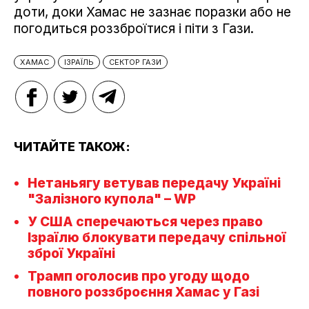
доти, доки Хамас не зазнає поразки або не
погодиться роззброїтися і піти з Гази.
ХАМАС
ІЗРАЇЛЬ
СЕКТОР ГАЗИ
ЧИТАЙТЕ ТАКОЖ:
Нетаньягу ветував передачу Україні
"Залізного купола" – WP
У США сперечаються через право
Ізраїлю блокувати передачу спільної
зброї Україні
Трамп оголосив про угоду щодо
повного роззброєння Хамас у Газі