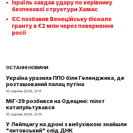
Ізраїль завдав удару по керівнику
безпекової структури Хамас
ЄС позбавив Венеційську бієнале
гранту в €2 млн через повернення
росії
ОСТАННІ НОВИНИ
Україна уразила ППО біля Геленджика, де
розташований палац путіна
10 серпня 2026, 21:17
МіГ-29 розбився на Одещині: пілот
катапультувався
10 серпня 2026, 21:01
У Лейпцигу на дроні з вибухівкою знайшли
"литовський" слід ДНК