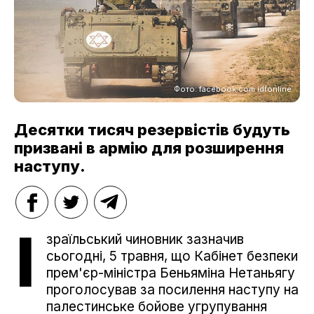
Фото: facebook.com idfonline
Десятки тисяч резервістів будуть
призвані в армію для розширення
наступу.
І
зраїльський чиновник зазначив
сьогодні, 5 травня, що Кабінет безпеки
прем'єр-міністра Беньяміна Нетаньягу
проголосував за посилення наступу на
палестинське бойове угрупування