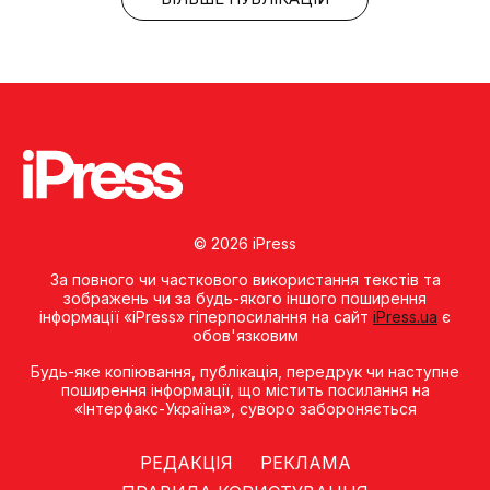
© 2026 iPress
За повного чи часткового використання текстів та
зображень чи за будь-якого іншого поширення
інформації «iPress» гіперпосилання на сайт
iPress.ua
є
обов'язковим
Будь-яке копiювання, публiкацiя, передрук чи наступне
поширення iнформацiї, що мiстить посилання на
«Iнтерфакс-Україна», суворо забороняється
РЕДАКЦІЯ
РЕКЛАМА