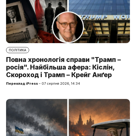
ПОЛІТИКА
Повна хронологія справи "Трамп –
росія". Найбільша афера: Кіслін,
Скороход і Трамп – Крейг Анґер
Переклад iPress
– 07 серпня 2026, 14:34