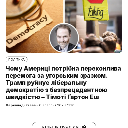
ПОЛІТИКА
Чому Америці потрібна переконлива
перемога за угорським зразком.
Трамп руйнує ліберальну
демократію з безпрецедентною
швидкістю – Тімоті Ґартон Еш
Переклад iPress
– 06 серпня 2026, 11:12
БІЛЬШЕ ПУБЛІКАЦІЙ