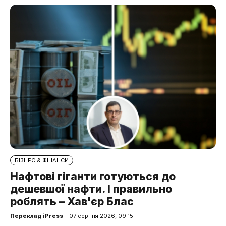
БІЗНЕС & ФІНАНСИ
Нафтові гіганти готуються до
дешевшої нафти. І правильно
роблять – Хав'єр Блас
Переклад iPress
– 07 серпня 2026, 09:15