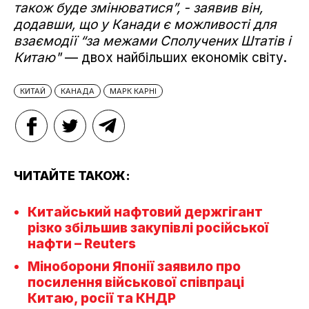
також буде змінюватися”, - заявив він,
додавши, що у Канади є можливості для
взаємодії “за межами Сполучених Штатів і
Китаю"
— двох найбільших економік світу.
КИТАЙ
КАНАДА
МАРК КАРНІ
ЧИТАЙТЕ ТАКОЖ:
Китайський нафтовий держгігант
різко збільшив закупівлі російської
нафти – Reuters
Міноборони Японії заявило про
посилення військової співпраці
Китаю, росії та КНДР