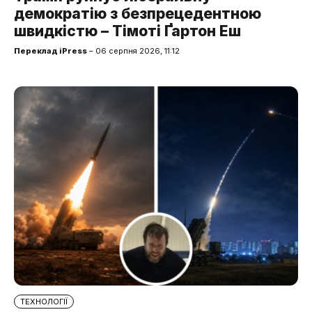
демократію з безпрецедентною
швидкістю – Тімоті Ґартон Еш
Переклад iPress
– 06 серпня 2026, 11:12
ТЕХНОЛОГІЇ