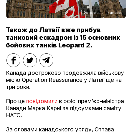
Фото: з вільних джерел
Також до Латвії вже прибув
танковий ескадрон із 15 основних
бойових танків Leopard 2.
Канада достроково продовжила військову
місію Operation Reassurance у Латвії ще на
три роки.
Про це
повідомили
в офісі прем’єр-міністра
Канади Марка Карні за підсумками саміту
НАТО.
За словами канадського уряду, Оттава