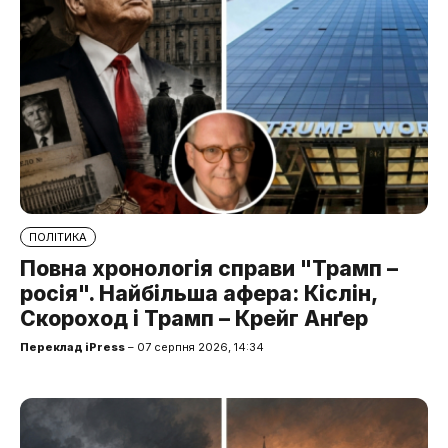
ПОЛІТИКА
Повна хронологія справи "Трамп –
росія". Найбільша афера: Кіслін,
Скороход і Трамп – Крейг Анґер
Переклад iPress
– 07 серпня 2026, 14:34