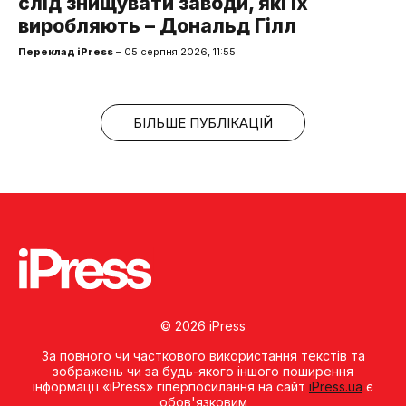
слід знищувати заводи, які їх
виробляють – Дональд Гілл
Переклад iPress
– 05 серпня 2026, 11:55
БІЛЬШЕ ПУБЛІКАЦІЙ
© 2026 iPress
За повного чи часткового використання текстів та
зображень чи за будь-якого іншого поширення
інформації «iPress» гіперпосилання на сайт
iPress.ua
є
обов'язковим