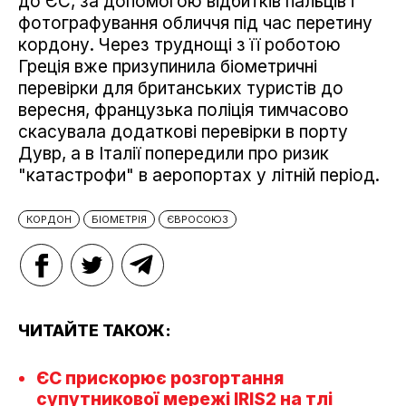
до ЄС, за допомогою відбитків пальців і
фотографування обличчя під час перетину
кордону. Через труднощі з її роботою
Греція вже призупинила біометричні
перевірки для британських туристів до
вересня, французька поліція тимчасово
скасувала додаткові перевірки в порту
Дувр, а в Італії попередили про ризик
"катастрофи" в аеропортах у літній період.
КОРДОН
БІОМЕТРІЯ
ЄВРОСОЮЗ
ЧИТАЙТЕ ТАКОЖ:
ЄС прискорює розгортання
супутникової мережі IRIS2 на тлі