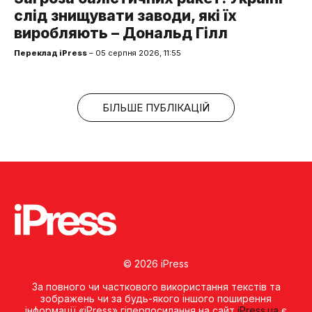
слід знищувати заводи, які їх
виробляють – Дональд Гілл
Переклад iPress
– 05 серпня 2026, 11:55
БІЛЬШЕ ПУБЛІКАЦІЙ
© 2026 iPress
За повного чи часткового використання текстів та
зображень чи за будь-якого іншого поширення
інформації «iPress» гіперпосилання на сайт
iPress.ua
є