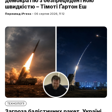
демократію з безпрецедентною
швидкістю – Тімоті Ґартон Еш
Переклад iPress
– 06 серпня 2026, 11:12
ТЕХНОЛОГІЇ
Загроза балістичних ракет. Україні