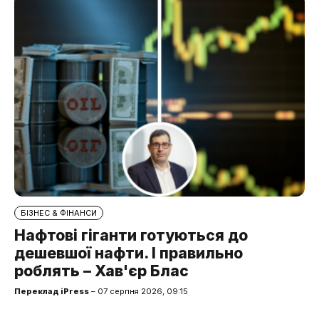
БІЗНЕС & ФІНАНСИ
Нафтові гіганти готуються до
дешевшої нафти. І правильно
роблять – Хав'єр Блас
Переклад iPress
– 07 серпня 2026, 09:15