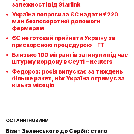
залежності від Starlink
Україна попросила ЄС надати €220
млн безповоротної допомоги
фермерам
ЄС не готовий прийняти Україну за
прискореною процедурою – FT
Близько 100 мігрантів загинули під час
штурму кордону в Сеуті – Reuters
Федоров: росія випускає за тиждень
більше ракет, ніж Україна отримує за
кілька місяців
ОСТАННІ НОВИНИ
Візит Зеленського до Сербії: стало