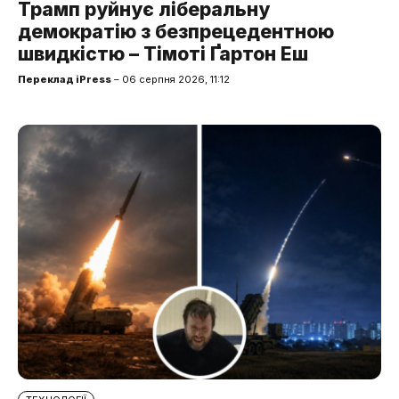
Трамп руйнує ліберальну
демократію з безпрецедентною
швидкістю – Тімоті Ґартон Еш
Переклад iPress
– 06 серпня 2026, 11:12