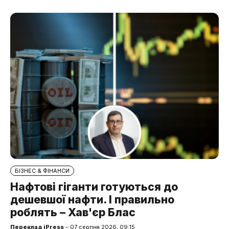
БІЗНЕС & ФІНАНСИ
Нафтові гіганти готуються до
дешевшої нафти. І правильно
роблять – Хав'єр Блас
Переклад iPress
– 07 серпня 2026, 09:15