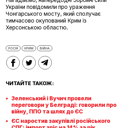
Нагадаємо, напередодні Збройні сили
України повідомили про ураження
Чонгарського мосту, який сполучає
тимчасово окупований Крим із
Херсонською областю.
РОСІЯ
КРИМ
ВІЙНА
ЧИТАЙТЕ ТАКОЖ:
Зеленський і Вучич провели
переговори у Белграді: говорили про
війну, ППО та шлях до ЄС
ЄС наростив закупівлі російського
СПГ: імпорт зріс на 14% за рік