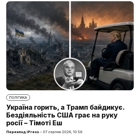
ПОЛІТИКА
Україна горить, а Трамп байдикує.
Бездіяльність США грає на руку
росії – Тімоті Еш
Переклад iPress
– 07 серпня 2026, 10:56