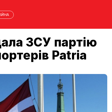
ІЙНА
дала ЗСУ партію
ртерів Patria