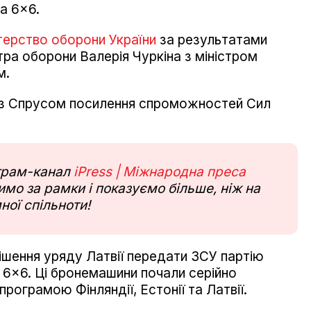
a 6x6.
терство оборони України
за результатами
стра оборони Валерія Чуркіна з міністром
м.
в із Спрусом посилення спроможностей Сил
еграм-канал
iPress | Міжнародна преса
мо за рамки і показуємо більше, ніж на
ної спільноти!
рішення уряду Латвії передати ЗСУ партію
a 6x6. Ці бронемашини почали серійно
програмою Фінляндії, Естонії та Латвії.