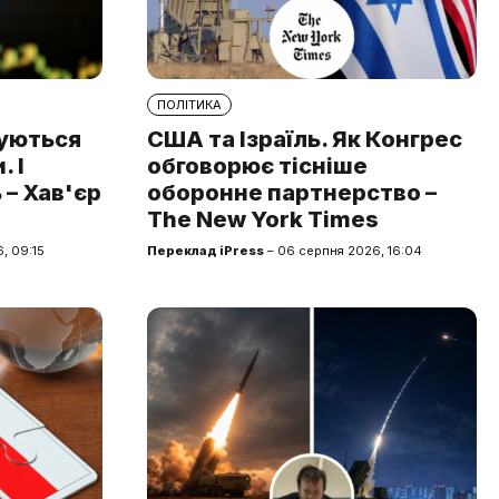
ПОЛІТИКА
туються
США та Ізраїль. Як Конгрес
 І
обговорює тісніше
 – Хав'єр
оборонне партнерство –
The New York Times
, 09:15
Переклад iPress
– 06 серпня 2026, 16:04