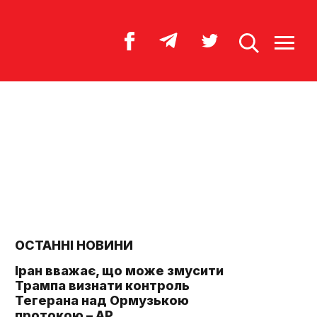
ОСТАННІ НОВИНИ
Іран вважає, що може змусити
Трампа визнати контроль
Тегерана над Ормузькою
протокою – AP