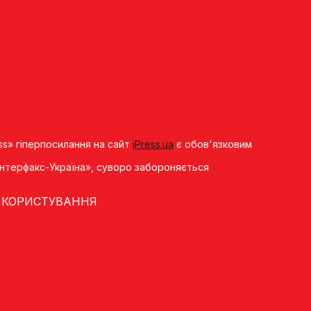
ss» гіперпосилання на сайт
iPress.ua
є обов'язковим
«Iнтерфакс-Україна», суворо забороняється
 КОРИСТУВАННЯ