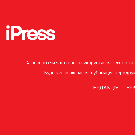
За повного чи часткового використання текстів та
Будь-яке копiювання, публiкацiя, передру
РЕДАКЦІЯ
РЕ