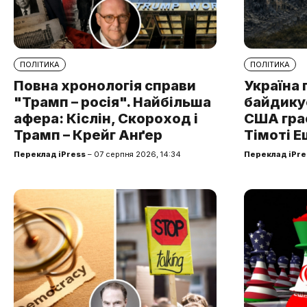
ПОЛІТИКА
ПОЛІТИКА
Повна хронологія справи
Україна 
"Трамп – росія". Найбільша
байдикує
афера: Кіслін, Скороход і
США грає
Трамп – Крейг Анґер
Тімоті Е
Переклад iPress
– 07 серпня 2026, 14:34
Переклад iPre