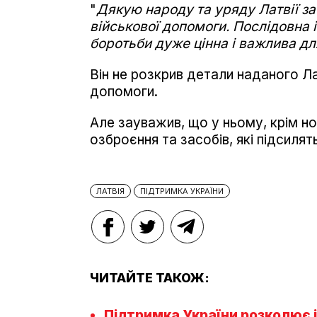
"
Дякую народу та уряду Латвії за 
військової допомоги. Послідовна і 
боротьби дуже цінна і важлива дл
Він не розкрив детали наданого Л
допомоги.
Але зауважив, що у ньому, крім но
озброєння та засобів, які підсилят
ЛАТВІЯ
ПІДТРИМКА УКРАЇНИ
ЧИТАЙТЕ ТАКОЖ:
Підтримка України розколює іт