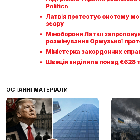
Politico
Латвія протестує систему моб
збору
Міноборони Латвії запропону
розмінування Ормузької прот
Міністерка закордонних справ
Швеція виділила понад €628 
ОСТАННІ МАТЕРІАЛИ