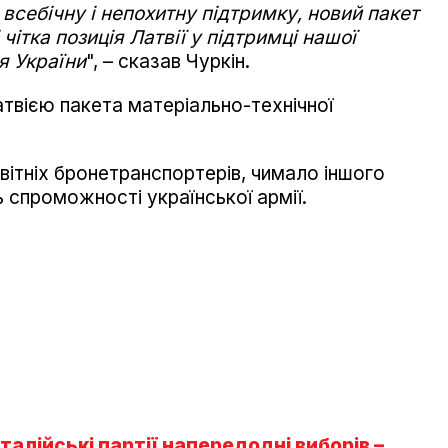
всебічну і непохитну підтримку, новий пакет
чітка позиція Латвії у підтримці нашої
я України
", – сказав Чуркін.
атвією пакета матеріально-технічної
вітніх бронетранспортерів, чимало іншого
ь спроможності української армії.
алійські партії напередодні виборів –