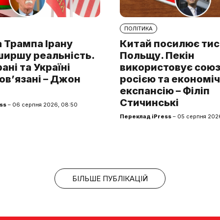
ПОЛІТИКА
 Трампа Ірану
Китай посилює тис
ширшу реальність.
Польщу. Пекін
рані та Україні
використовує союз 
ов’язані – Джон
росією та економі
експансію – Філіп
Стичинські
ss
– 06 серпня 2026, 08:50
Переклад iPress
– 05 серпня 2026
БІЛЬШЕ ПУБЛІКАЦІЙ