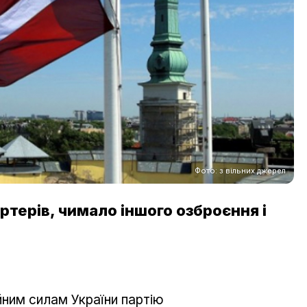
Фото: з вільних джерел
ртерів, чимало іншого озброєння і
йним силам України партію