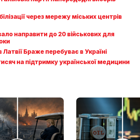
ілізації через мережу міських центрів
вало направити до 20 військових для
оки
 Латвії Браже перебуває в Україні
тисяч на підтримку української медицини