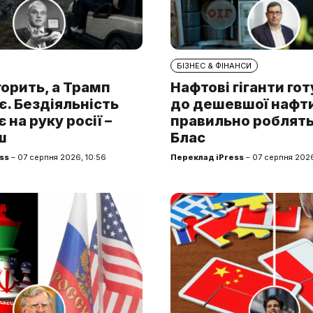
БІЗНЕС & ФІНАНСИ
горить, а Трамп
Нафтові гіганти го
. Бездіяльність
до дешевшої нафти.
 на руку росії –
правильно роблять
ш
Блас
ss
– 07 серпня 2026, 10:56
Переклад iPress
– 07 серпня 2026