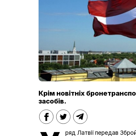
Крім новітніх бронетранспо
засобів.
ряд Латвії передав Збро