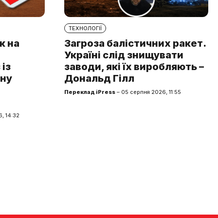
ТЕХНОЛОГІЇ
к на
Загроза балістичних ракет.
Україні слід знищувати
із
заводи, які їх виробляють –
чну
Дональд Гілл
Переклад iPress
– 05 серпня 2026, 11:55
, 14:32