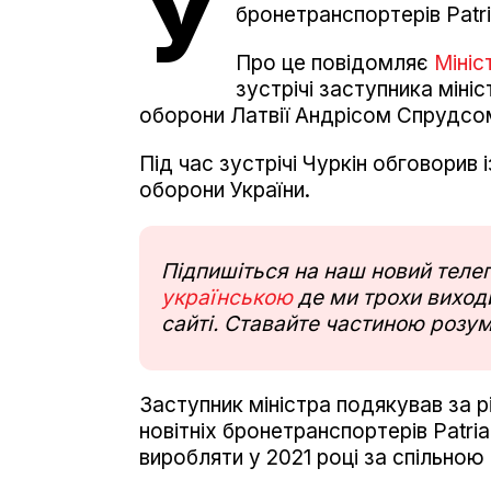
У
бронетранспортерів Patri
Про це повідомляє
Мініс
зустрічі заступника міні
оборони Латвії Андрісом Спрудсо
Під час зустрічі Чуркін обговори
оборони України.
Підпишіться на наш новий тел
українською
де ми трохи виходи
сайті. Ставайте частиною розум
Заступник міністра подякував за 
новітніх бронетранспортерів Patri
виробляти у 2021 році за спільною 