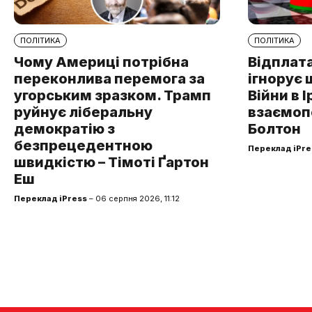
ПОЛІТИКА
ПОЛІТИКА
Чому Америці потрібна
Відплата
переконлива перемога за
ігнорує 
угорським зразком. Трамп
Війни в І
руйнує ліберальну
взаємоп
демократію з
Болтон
безпрецедентною
Переклад iPre
швидкістю – Тімоті Ґартон
Еш
Переклад iPress
– 06 серпня 2026, 11:12