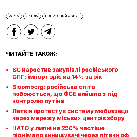
РОСІЯ
ЛАТВІЯ
ПІДВОДНИЙ ЧОВЕН
ЧИТАЙТЕ ТАКОЖ:
ЄС наростив закупівлі російського
СПГ: імпорт зріс на 14% за рік
Bloomberg: російська еліта
побоюється, що ФСБ вийшла з-під
контролю путіна
Латвія протестує систему мобілізації
через мережу міських центрів збору
НАТО у липні на 250% частіше
піднімало винищувачі через літаки рф