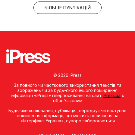
БІЛЬШЕ ПУБЛІКАЦІЙ
© 2026 iPress
За повного чи часткового використання текстів та
зображень чи за будь-якого іншого поширення
інформації «iPress» гіперпосилання на сайт
iPress.ua
є
обов'язковим
Будь-яке копiювання, публiкацiя, передрук чи наступне
поширення iнформацiї, що мiстить посилання на
«Iнтерфакс-Україна», суворо забороняється