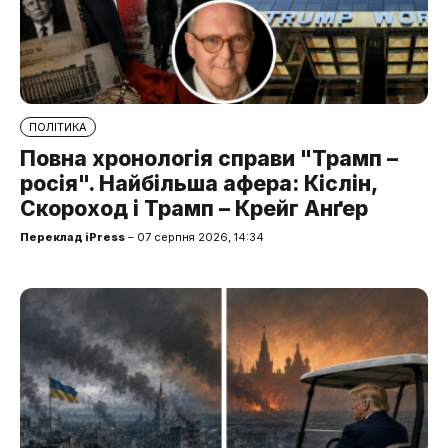
ПОЛІТИКА
Повна хронологія справи "Трамп –
росія". Найбільша афера: Кіслін,
Скороход і Трамп – Крейг Анґер
Переклад iPress
– 07 серпня 2026, 14:34