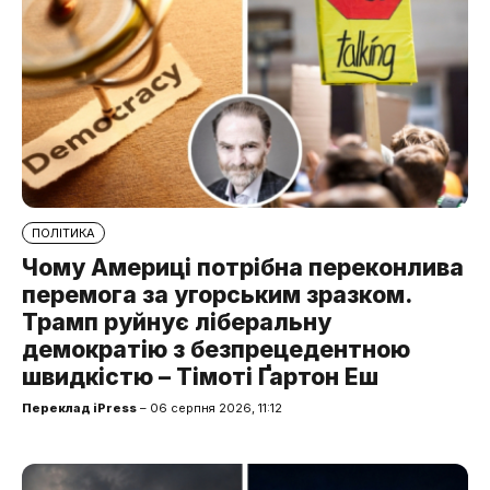
ПОЛІТИКА
Чому Америці потрібна переконлива
перемога за угорським зразком.
Трамп руйнує ліберальну
демократію з безпрецедентною
швидкістю – Тімоті Ґартон Еш
Переклад iPress
– 06 серпня 2026, 11:12