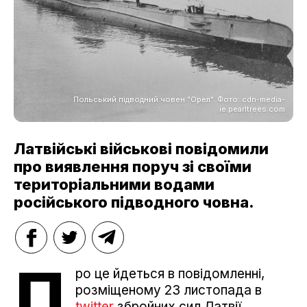
Польський підводний човен "Орел". Фото: cdn-media-
ie.pearltrees.com
Латвійські військові повідомили
про виявлення поруч зі своїми
територіальними водами
російського підводного човна.
П
ро це йдеться в повідомленні,
розміщеному 23 листопада в
twitter
збройних сил Латвії