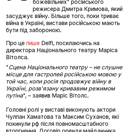
божевільних" російського
режисера Дмитра Кримова, який
засуджує війну. Більше того, поки триває
війна в Україні, вистави російською мають
бути під забороною.
Про це
пише
Delfi, посилаючись на
директора Національного театру Маріса
Вітолса.
"
Сцена Національного театру – не слушне
місце для гастролей російською мовою у
той час, коли росія продовжує війну в
Україні, розв'язану кривавим режимом
путіна
", – заявив Маріс Вітолс.
Головні ролі у виставі виконують актори
Чулпан Хаматова та Максим Суханов, які
покинули рф після повномасштабного
вторгнення. Договір оренди майданчика