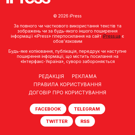
© 2026 iPress
За повного чи часткового використання текстів та
зображень чи за будь-якого іншого поширення
інформації «iPress» гіперпосилання на сайт
iPress.ua
є
обов'язковим
Будь-яке копiювання, публiкацiя, передрук чи наступне
поширення iнформацiї, що мiстить посилання на
«Iнтерфакс-Україна», суворо забороняється
РЕДАКЦІЯ
РЕКЛАМА
ПРАВИЛА КОРИСТУВАННЯ
ДОГОВІР ПРО КОРИСТУВАННЯ
FACEBOOK
TELEGRAM
TWITTER
RSS