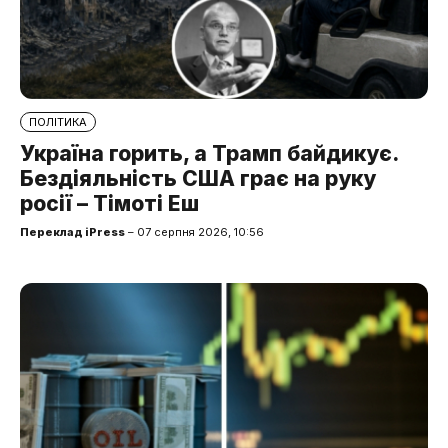
ПОЛІТИКА
Україна горить, а Трамп байдикує.
Бездіяльність США грає на руку
росії – Тімоті Еш
Переклад iPress
– 07 серпня 2026, 10:56