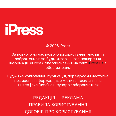
© 2026 iPress
За повного чи часткового використання текстів та
зображень чи за будь-якого іншого поширення
інформації «iPress» гіперпосилання на сайт
iPress.ua
є
обов'язковим
Будь-яке копiювання, публiкацiя, передрук чи наступне
поширення iнформацiї, що мiстить посилання на
«Iнтерфакс-Україна», суворо забороняється
РЕДАКЦІЯ
РЕКЛАМА
ПРАВИЛА КОРИСТУВАННЯ
ДОГОВІР ПРО КОРИСТУВАННЯ