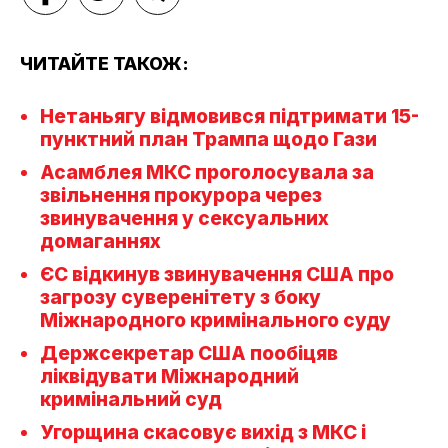
ЧИТАЙТЕ ТАКОЖ:
Нетаньягу відмовився підтримати 15-
пунктний план Трампа щодо Гази
Асамблея МКС проголосувала за
звільнення прокурора через
звинувачення у сексуальних
домаганнях
ЄС відкинув звинувачення США про
загрозу суверенітету з боку
Міжнародного кримінального суду
Держсекретар США пообіцяв
ліквідувати Міжнародний
кримінальний суд
Угорщина скасовує вихід з МКС і