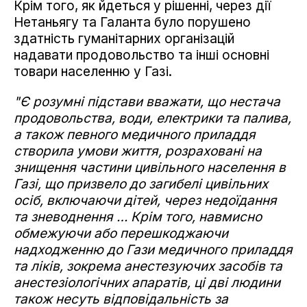
Крім того, як йдеться у рішенні, через дії
Нетаньягу та Галанта було порушено
здатність гуманітарних організацій
надавати продовольство та інші основні
товари населенню у Газі.
"Є розумні підстави вважати, що нестача
продовольства, води, електрики та палива,
а також певного медичного приладдя
створила умови життя, розраховані на
знищення частини цивільного населення в
Газі, що призвело до загибелі цивільних
осіб, включаючи дітей, через недоїдання
та зневоднення … Крім того, навмисно
обмежуючи або перешкоджаючи
надходженню до Гази медичного приладдя
та ліків, зокрема анестезуючих засобів та
анестезіологічних апаратів, ці дві людини
також несуть відповідальність за