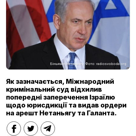
Біньямін Нетаньягу. Фото: radiosvoboda.org
Як зазначається, Міжнародний
кримінальний суд відхилив
попередні заперечення Ізраїлю
щодо юрисдикції та видав ордери
на арешт Нетаньягу та Галанта.