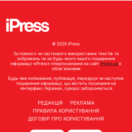
© 2026 iPress
За повного чи часткового використання текстів та
зображень чи за будь-якого іншого поширення
інформації «iPress» гіперпосилання на сайт
iPress.ua
є
обов'язковим
Будь-яке копiювання, публiкацiя, передрук чи наступне
поширення iнформацiї, що мiстить посилання на
«Iнтерфакс-Україна», суворо забороняється
РЕДАКЦІЯ
РЕКЛАМА
ПРАВИЛА КОРИСТУВАННЯ
ДОГОВІР ПРО КОРИСТУВАННЯ