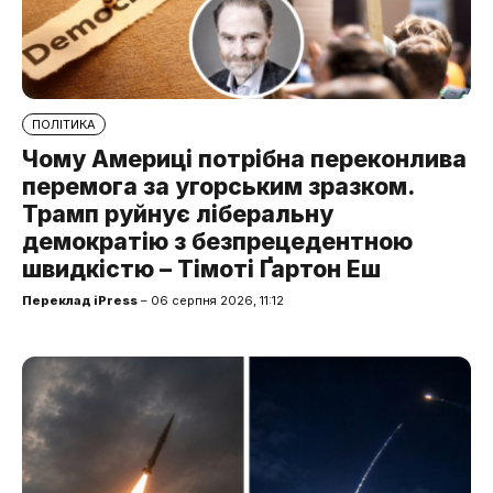
ПОЛІТИКА
Чому Америці потрібна переконлива
перемога за угорським зразком.
Трамп руйнує ліберальну
демократію з безпрецедентною
швидкістю – Тімоті Ґартон Еш
Переклад iPress
– 06 серпня 2026, 11:12