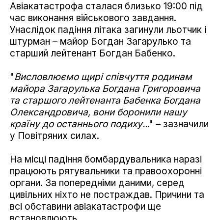
Авіакатастрофа сталася близько 19:00 під
час виконання військового завдання.
Унаслідок падіння літака загинули льотчик і
штурман – майор Богдан Загарулько та
старший лейтенант Богдан Бабенко.
"
Висловлюємо щирі співчуття родинам
майора Загарулька Богдана Григоровича
та старшого лейтенанта Бабенка Богдана
Олександровича, вони боронили нашу
країну до останнього подиху..
." – зазначили
у Повітряних силах.
На місці падіння бомбардувальника наразі
працюють рятувальники та правоохоронні
органи. За попередніми даними, серед
цивільних ніхто не постраждав. Причини та
всі обставини авіакатастрофи ще
встановлюють.