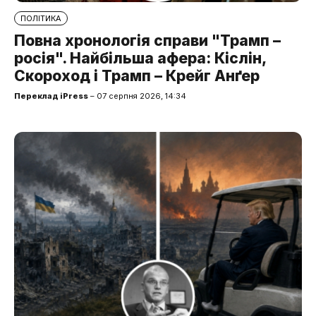
ПОЛІТИКА
Повна хронологія справи "Трамп –
росія". Найбільша афера: Кіслін,
Скороход і Трамп – Крейг Анґер
Переклад iPress
– 07 серпня 2026, 14:34