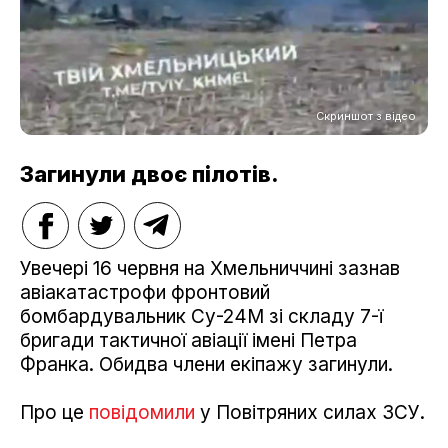
Скриншот з відео
Загинули двоє пілотів.
Увечері 16 червня на Хмельниччині зазнав
авіакатастрофи фронтовий
бомбардувальник Су-24М зі складу 7-ї
бригади тактичної авіації імені Петра
Франка. Обидва члени екіпажу загинули.
Про це
повідомили
у Повітряних силах ЗСУ.