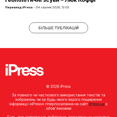
Переклад iPress
– 04 серпня 2026, 13:05
БІЛЬШЕ ПУБЛІКАЦІЙ
© 2026 iPress
За повного чи часткового використання текстів та
зображень чи за будь-якого іншого поширення
інформації «iPress» гіперпосилання на сайт
iPress.ua
є
обов'язковим
Будь-яке копiювання, публiкацiя, передрук чи наступне