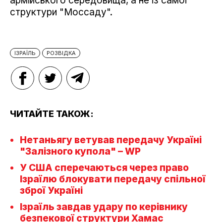
армійського середовища, а не із самої
структури "Моссаду".
ІЗРАЇЛЬ
РОЗВІДКА
ЧИТАЙТЕ ТАКОЖ:
Нетаньягу ветував передачу Україні
"Залізного купола" – WP
У США сперечаються через право
Ізраїлю блокувати передачу спільної
зброї Україні
Ізраїль завдав удару по керівнику
безпекової структури Хамас