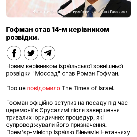
Фото: המוסד למודיעין ולתפקידים מיוחדים - קריירה / Facebook
Гофман став 14-м керівником
розвідки.
Новим керівником ізраїльської зовнішньої
розвідки "Моссад" став Роман Гофман.
Про це
повідомило
The Times of Israel.
Гофман офіційно вступив на посаду під час
церемонії в Єрусалимі після завершення
тривалих юридичних процедур, які
супроводжували його призначення.
Прем'єр-міністр Ізраїлю Біньямін Нетаньяху