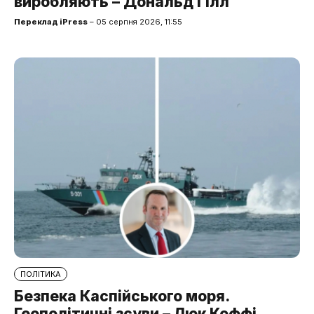
виробляють – Дональд Гілл
Переклад iPress
– 05 серпня 2026, 11:55
ПОЛІТИКА
Безпека Каспійського моря.
Геополітичні зсуви – Люк Коффі