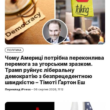
ПОЛІТИКА
Чому Америці потрібна переконлива
перемога за угорським зразком.
Трамп руйнує ліберальну
демократію з безпрецедентною
швидкістю – Тімоті Ґартон Еш
Переклад iPress
– 06 серпня 2026, 11:12