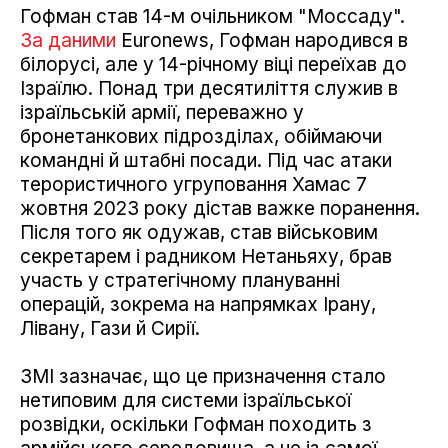
Гофман став 14-м очільником "Моссаду".
За даними
Euronews, Гофман народився в
білорусі, але у 14-річному віці переїхав до
Ізраїлю. Понад три десятиліття служив в
ізраїльській армії, переважно у
бронетанкових підрозділах, обіймаючи
командні й штабні посади. Під час атаки
терористичного угруповання Хамас 7
жовтня 2023 року дістав важке поранення.
Після того як одужав, став військовим
секретарем і радником Нетаньяху, брав
участь у стратегічному плануванні
операцій, зокрема на напрямках Ірану,
Лівану, Гази й Сирії.
ЗМІ зазначає, що це призначення стало
нетиповим для системи ізраїльської
розвідки, оскільки Гофман походить з