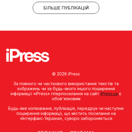
БІЛЬШЕ ПУБЛІКАЦІЙ
© 2026 iPress
За повного чи часткового використання текстів та
зображень чи за будь-якого іншого поширення
інформації «iPress» гіперпосилання на сайт
iPress.ua
є
обов'язковим
Будь-яке копiювання, публiкацiя, передрук чи наступне
поширення iнформацiї, що мiстить посилання на
«Iнтерфакс-Україна», суворо забороняється