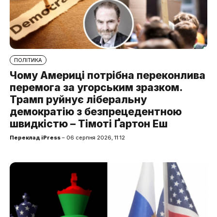
ПОЛІТИКА
Чому Америці потрібна переконлива
перемога за угорським зразком.
Трамп руйнує ліберальну
демократію з безпрецедентною
швидкістю – Тімоті Ґартон Еш
Переклад iPress
– 06 серпня 2026, 11:12