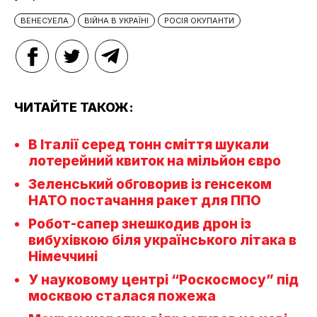
ВЕНЕСУЕЛА
ВІЙНА В УКРАЇНІ
РОСІЯ ОКУПАНТИ
ЧИТАЙТЕ ТАКОЖ:
В Італії серед тонн сміття шукали
лотерейний квиток на мільйон євро
Зеленський обговорив із генсеком
НАТО постачання ракет для ППО
Робот-сапер знешкодив дрон із
вибухівкою біля українського літака в
Німеччині
У науковому центрі “Роскосмосу” під
москвою сталася пожежа