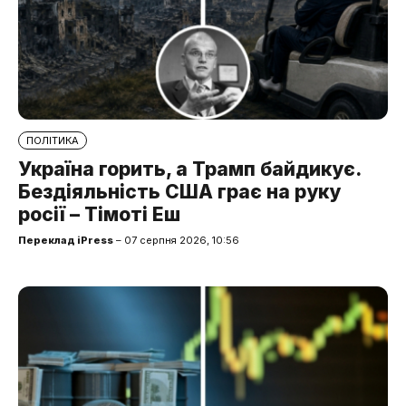
ПОЛІТИКА
Україна горить, а Трамп байдикує.
Бездіяльність США грає на руку
росії – Тімоті Еш
Переклад iPress
– 07 серпня 2026, 10:56