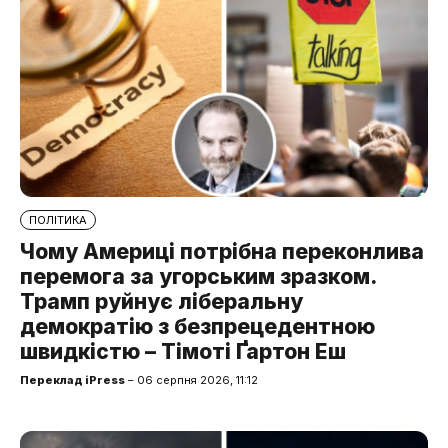
ПОЛІТИКА
Чому Америці потрібна переконлива
перемога за угорським зразком.
Трамп руйнує ліберальну
демократію з безпрецедентною
швидкістю – Тімоті Ґартон Еш
Переклад iPress
– 06 серпня 2026, 11:12