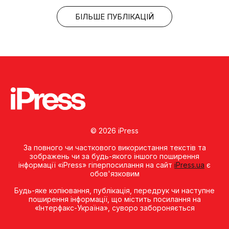
БІЛЬШЕ ПУБЛІКАЦІЙ
© 2026 iPress
За повного чи часткового використання текстів та
зображень чи за будь-якого іншого поширення
інформації «iPress» гіперпосилання на сайт
iPress.ua
є
обов'язковим
Будь-яке копiювання, публiкацiя, передрук чи наступне
поширення iнформацiї, що мiстить посилання на
«Iнтерфакс-Україна», суворо забороняється