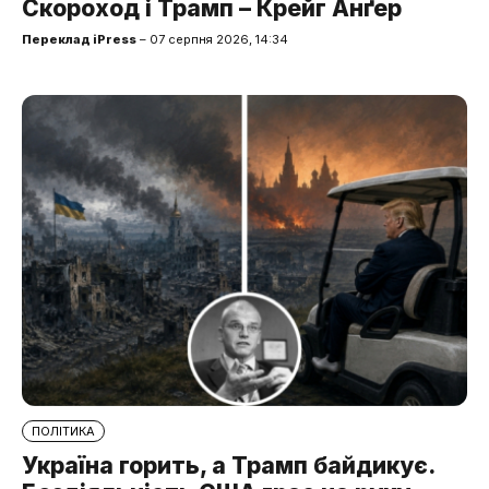
Скороход і Трамп – Крейг Анґер
Переклад iPress
– 07 серпня 2026, 14:34
ПОЛІТИКА
Україна горить, а Трамп байдикує.