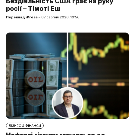
Бездіяльність США грає на руку
росії – Тімоті Еш
Переклад iPress
– 07 серпня 2026, 10:56
БІЗНЕС & ФІНАНСИ