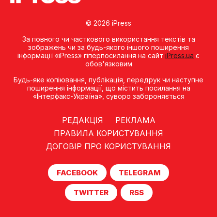
© 2026 iPress
За повного чи часткового використання текстів та
зображень чи за будь-якого іншого поширення
інформації «iPress» гіперпосилання на сайт
iPress.ua
є
обов'язковим
Будь-яке копiювання, публiкацiя, передрук чи наступне
поширення iнформацiї, що мiстить посилання на
«Iнтерфакс-Україна», суворо забороняється
РЕДАКЦІЯ
РЕКЛАМА
ПРАВИЛА КОРИСТУВАННЯ
ДОГОВІР ПРО КОРИСТУВАННЯ
FACEBOOK
TELEGRAM
TWITTER
RSS