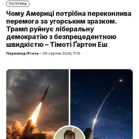
ПОЛІТИКА
Чому Америці потрібна переконлива
перемога за угорським зразком.
Трамп руйнує ліберальну
демократію з безпрецедентною
швидкістю – Тімоті Ґартон Еш
Переклад iPress
– 06 серпня 2026, 11:12