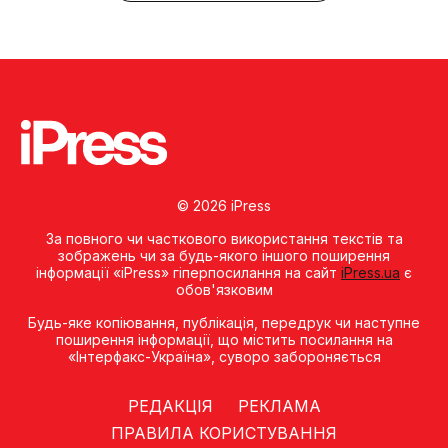
© 2026 iPress
За повного чи часткового використання текстів та
зображень чи за будь-якого іншого поширення
інформації «iPress» гіперпосилання на сайт
iPress.ua
є
обов'язковим
Будь-яке копiювання, публiкацiя, передрук чи наступне
поширення iнформацiї, що мiстить посилання на
«Iнтерфакс-Україна», суворо забороняється
РЕДАКЦІЯ
РЕКЛАМА
ПРАВИЛА КОРИСТУВАННЯ