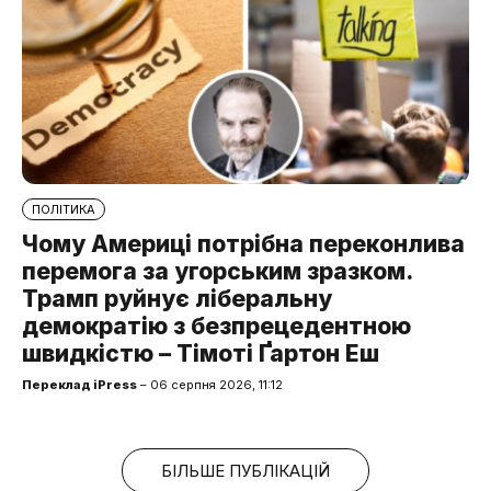
ПОЛІТИКА
Чому Америці потрібна переконлива
перемога за угорським зразком.
Трамп руйнує ліберальну
демократію з безпрецедентною
швидкістю – Тімоті Ґартон Еш
Переклад iPress
– 06 серпня 2026, 11:12
БІЛЬШЕ ПУБЛІКАЦІЙ