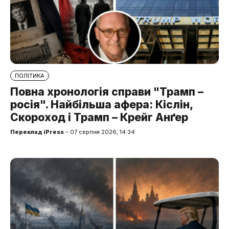
ПОЛІТИКА
Повна хронологія справи "Трамп –
росія". Найбільша афера: Кіслін,
Скороход і Трамп – Крейг Анґер
Переклад iPress
– 07 серпня 2026, 14:34