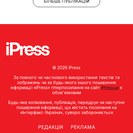
БІЛЬШЕ ПУБЛІКАЦІЙ
© 2026 iPress
За повного чи часткового використання текстів та
зображень чи за будь-якого іншого поширення
інформації «iPress» гіперпосилання на сайт
iPress.ua
є
обов'язковим
Будь-яке копiювання, публiкацiя, передрук чи наступне
поширення iнформацiї, що мiстить посилання на
«Iнтерфакс-Україна», суворо забороняється
РЕДАКЦІЯ
РЕКЛАМА