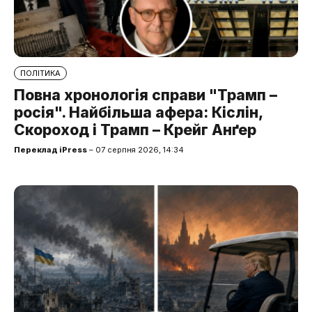
ПОЛІТИКА
Повна хронологія справи "Трамп –
росія". Найбільша афера: Кіслін,
Скороход і Трамп – Крейг Анґер
Переклад iPress
– 07 серпня 2026, 14:34