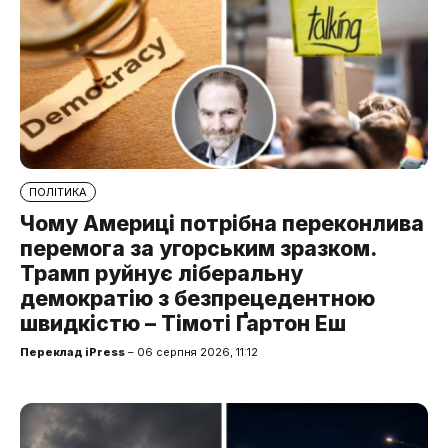
ПОЛІТИКА
Чому Америці потрібна переконлива
перемога за угорським зразком.
Трамп руйнує ліберальну
демократію з безпрецедентною
швидкістю – Тімоті Ґартон Еш
Переклад iPress
– 06 серпня 2026, 11:12