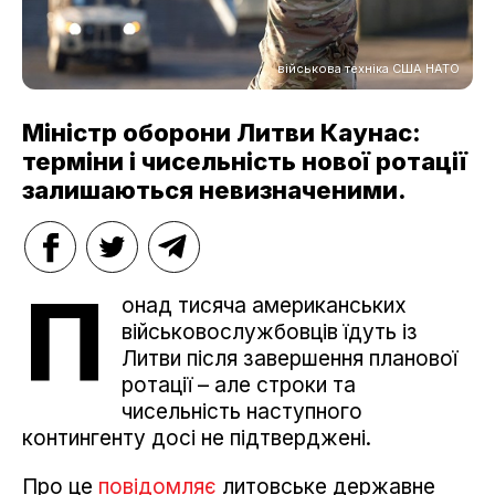
військова техніка США НАТО
Міністр оборони Литви Каунас:
терміни і чисельність нової ротації
залишаються невизначеними.
П
онад тисяча американських
військовослужбовців їдуть із
Литви після завершення планової
ротації – але строки та
чисельність наступного
контингенту досі не підтверджені.
Про це
повідомляє
литовське державне