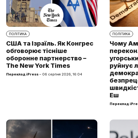
ПОЛІТИКА
ПОЛІТИКА
США та Ізраїль. Як Конгрес
Чому Ам
обговорює тісніше
перекон
оборонне партнерство –
угорськ
The New York Times
руйнує 
демокра
Переклад iPress
– 06 серпня 2026, 16:04
безпре
швидкіст
Еш
Переклад iPre