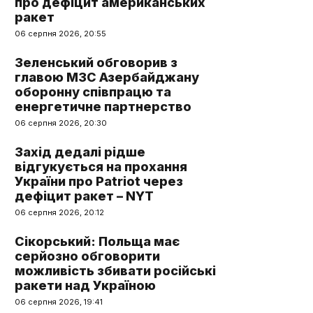
про дефіцит американських
ракет
06 серпня 2026, 20:55
Зеленський обговорив з
главою МЗС Азербайджану
оборонну співпрацю та
енергетичне партнерство
06 серпня 2026, 20:30
Захід дедалі рідше
відгукується на прохання
України про Patriot через
дефіцит ракет – NYT
06 серпня 2026, 20:12
Сікорський: Польща має
серйозно обговорити
можливість збивати російські
ракети над Україною
06 серпня 2026, 19:41