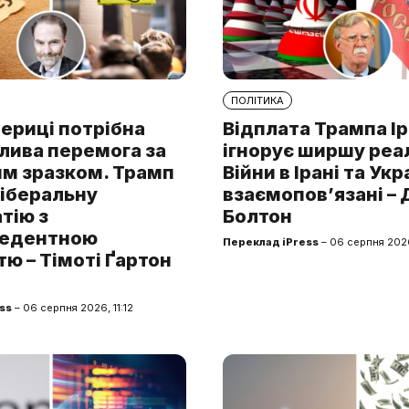
ПОЛІТИКА
ериці потрібна
Відплата Трампа І
лива перемога за
ігнорує ширшу реа
им зразком. Трамп
Війни в Ірані та Укр
ліберальну
взаємопов’язані –
тію з
Болтон
цедентною
Переклад iPress
– 06 серпня 202
ю – Тімоті Ґартон
ss
– 06 серпня 2026, 11:12