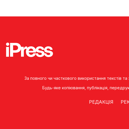
За повного чи часткового використання текстів та
Будь-яке копiювання, публiкацiя, передру
РЕДАКЦІЯ
РЕ