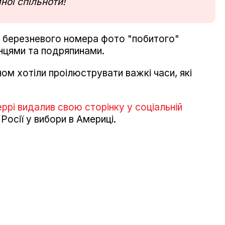
ної спільноти!
і березневого номера фото "побитого"
нцями та подряпинами.
ном хотіли проілюструвати важкі часи, які
рі видалив свою сторінку у соціальній
Росії у вибори в Америці.