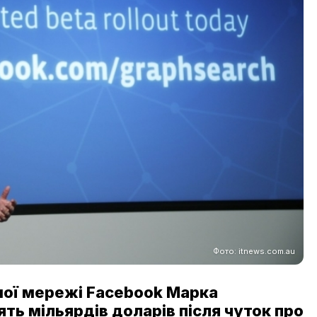
Фото: itnews.com.au
ної мережі Facebook Марка
ять мільярдів доларів після чуток про