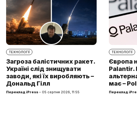
ТЕХНОЛОГІЇ
ТЕХНОЛОГІЇ
Загроза балістичних ракет.
Європа 
Україні слід знищувати
Palantir
заводи, які їх виробляють –
альтерна
Дональд Гілл
має – Pol
Переклад iPress
– 05 серпня 2026, 11:55
Переклад iPre