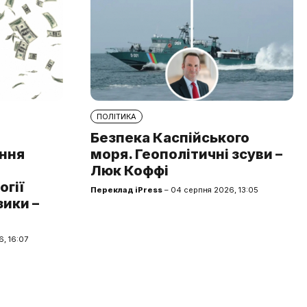
ПОЛІТИКА
Безпека Каспійського
ння
моря. Геополітичні зсуви –
Люк Коффі
огії
Переклад iPress
– 04 серпня 2026, 13:05
зики –
, 16:07