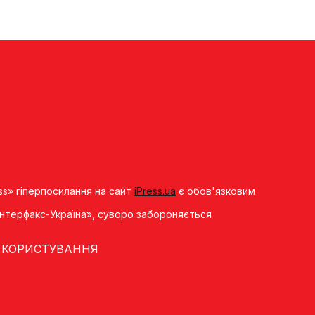
ss» гіперпосилання на сайт
iPress.ua
є обов'язковим
«Iнтерфакс-Україна», суворо забороняється
 КОРИСТУВАННЯ