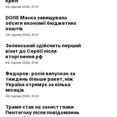
кризі
06 серпня 2026, 21:57
DOGE Маска завищувала
обсяги економії бюджетних
коштів
06 серпня 2026, 21:27
Зеленський здійснить перший
візит до Сербії після
вторгнення рф
06 серпня 2026, 21:16
Федоров: росія випускає за
тиждень більше ракет, ніж
Україна отримує за кілька
місяців
06 серпня 2026, 21:03
Трамп став на захист глави
Пентагону після повідомлень