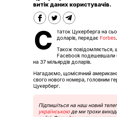
витік даних користувачів.
С
таток Цукерберга на сьо
доларів, передає
Forbes
Також повідомляється, що
Facebook подешевшали бі
на 37 мільярдів доларів.
Нагадаємо, щомісячний американс
свого нового номера, головним г
Цукерберг.
Підпишіться на наш новий тел
українською
де ми трохи виходи