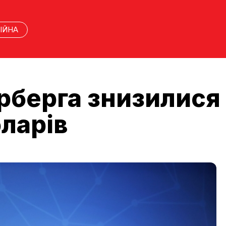
ІЙНА
рберга знизилися 
оларів