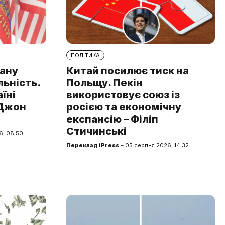
ПОЛІТИКА
рану
Китай посилює тиск на
льність.
Польщу. Пекін
аїні
використовує союз із
 Джон
росією та економічну
експансію – Філіп
Стичинські
6, 08:50
Переклад iPress
– 05 серпня 2026, 14:32