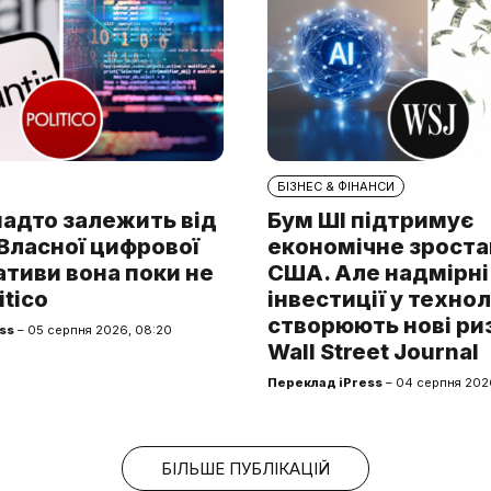
БІЗНЕС & ФІНАНСИ
надто залежить від
Бум ШІ підтримує
. Власної цифрової
економічне зроста
тиви вона поки не
США. Але надмірні
itico
інвестиції у технол
створюють нові ри
ss
– 05 серпня 2026, 08:20
Wall Street Journal
Переклад iPress
– 04 серпня 2026
БІЛЬШЕ ПУБЛІКАЦІЙ