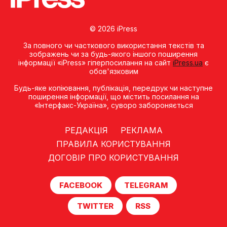
© 2026 iPress
За повного чи часткового використання текстів та
зображень чи за будь-якого іншого поширення
інформації «iPress» гіперпосилання на сайт
iPress.ua
є
обов'язковим
Будь-яке копiювання, публiкацiя, передрук чи наступне
поширення iнформацiї, що мiстить посилання на
«Iнтерфакс-Україна», суворо забороняється
РЕДАКЦІЯ
РЕКЛАМА
ПРАВИЛА КОРИСТУВАННЯ
ДОГОВІР ПРО КОРИСТУВАННЯ
FACEBOOK
TELEGRAM
TWITTER
RSS