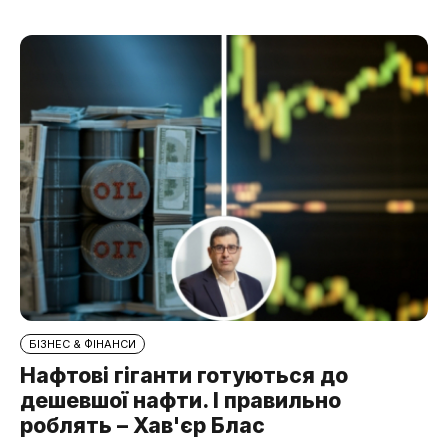
БІЗНЕС & ФІНАНСИ
Нафтові гіганти готуються до
дешевшої нафти. І правильно
роблять – Хав'єр Блас