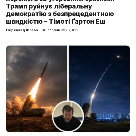
Трамп руйнує ліберальну
демократію з безпрецедентною
швидкістю – Тімоті Ґартон Еш
Переклад iPress
– 06 серпня 2026, 11:12