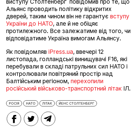
виступу Столтенберґ повідомив про те, що
Альянс проводить політику відкритих
дверей, таким чином він не гарантує
вступу
України до НАТО
, але й не обіцяє
протилежного. Все залежатиме від того, чи
відповідатиме Україна вимогам Альянсу.
Як повідомляв
iPress.ua
, ввечері 12
листопада, голландські винищувачі F16, які
перебували в складі патрульних сил НАТО і
контролювали повітряний простір над
Балтійським регіоном,
перехопили
російський військово-транспортний літак
ІЛ.
РОСІЯ
НАТО
ЛІТАК
ЙЕНС СТОЛТЕНБЕРГ