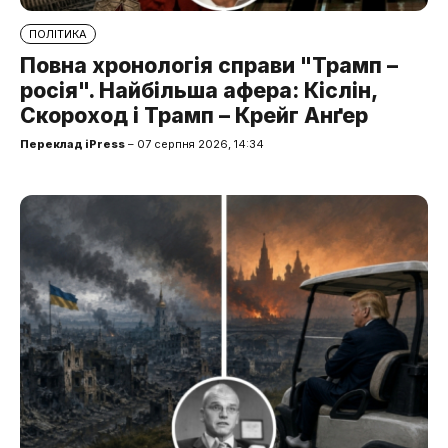
ПОЛІТИКА
Повна хронологія справи "Трамп –
росія". Найбільша афера: Кіслін,
Скороход і Трамп – Крейг Анґер
Переклад iPress
– 07 серпня 2026, 14:34