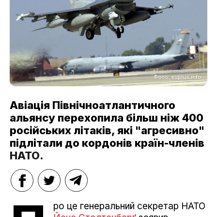
Фото: euplus.info
Авіація Північноатлантичного
альянсу перехопила більш ніж 400
російських літаків, які "агресивно"
підлітали до кордонів країн-членів
НАТО
.
ро це генеральний секретар НАТО