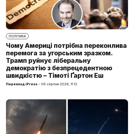
ПОЛІТИКА
Чому Америці потрібна переконлива
перемога за угорським зразком.
Трамп руйнує ліберальну
демократію з безпрецедентною
швидкістю – Тімоті Ґартон Еш
Переклад iPress
– 06 серпня 2026, 11:12