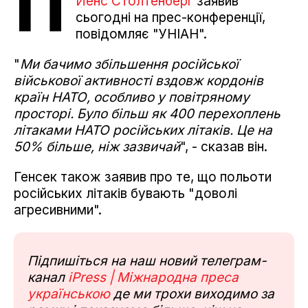
П
Йенс Столтенберґ
заявив
сьогодні на прес-конференції,
повідомляє "УНІАН".
"
Ми бачимо збільшення російської
військової активності вздовж кордонів
країн НАТО, особливо у повітряному
просторі. Було більш як 400 перехоплень
літаками НАТО російських літаків. Це на
50% більше, ніж зазвичай
", - сказав він.
Генсек також заявив про те, що польоти
російських літаків бувають "доволі
агресивними".
Підпишіться на наш новий телеграм-
канал
iPress | Міжнародна преса
українською
де ми трохи виходимо за