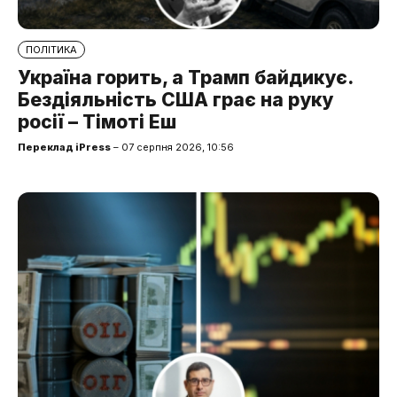
ПОЛІТИКА
Україна горить, а Трамп байдикує.
Бездіяльність США грає на руку
росії – Тімоті Еш
Переклад iPress
– 07 серпня 2026, 10:56