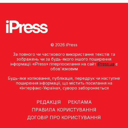
© 2026 iPress
За повного чи часткового використання текстів та
зображень чи за будь-якого іншого поширення
інформації «iPress» гіперпосилання на сайт
iPress.ua
є
обов'язковим
Будь-яке копiювання, публiкацiя, передрук чи наступне
поширення iнформацiї, що мiстить посилання на
«Iнтерфакс-Україна», суворо забороняється
РЕДАКЦІЯ
РЕКЛАМА
ПРАВИЛА КОРИСТУВАННЯ
ДОГОВІР ПРО КОРИСТУВАННЯ