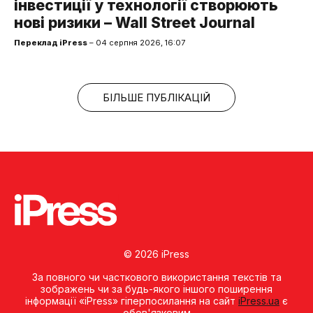
інвестиції у технології створюють
нові ризики – Wall Street Journal
Переклад iPress
– 04 серпня 2026, 16:07
БІЛЬШЕ ПУБЛІКАЦІЙ
© 2026 iPress
За повного чи часткового використання текстів та
зображень чи за будь-якого іншого поширення
інформації «iPress» гіперпосилання на сайт
iPress.ua
є
обов'язковим