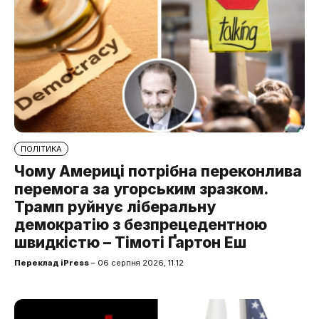
ПОЛІТИКА
Чому Америці потрібна переконлива
перемога за угорським зразком.
Трамп руйнує ліберальну
демократію з безпрецедентною
швидкістю – Тімоті Ґартон Еш
Переклад iPress
– 06 серпня 2026, 11:12