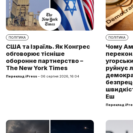
ПОЛІТИКА
ПОЛІТИКА
США та Ізраїль. Як Конгрес
Чому Ам
обговорює тісніше
перекон
оборонне партнерство –
угорськ
The New York Times
руйнує 
демокра
Переклад iPress
– 06 серпня 2026, 16:04
безпре
швидкіст
Еш
Переклад iPre