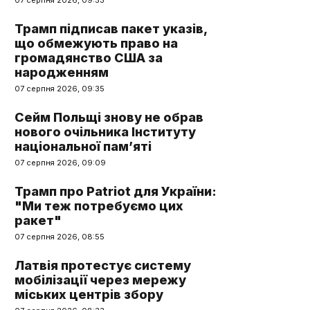
07 серпня 2026, 09:53
Трамп підписав пакет указів,
що обмежують право на
громадянство США за
народженням
07 серпня 2026, 09:35
Сейм Польщі знову не обрав
нового очільника Інституту
національної пам’яті
07 серпня 2026, 09:09
Трамп про Patriot для України:
"Ми теж потребуємо цих
ракет"
07 серпня 2026, 08:55
Латвія протестує систему
мобілізації через мережу
міських центрів збору