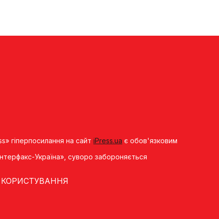
ss» гіперпосилання на сайт
iPress.ua
є обов'язковим
«Iнтерфакс-Україна», суворо забороняється
 КОРИСТУВАННЯ