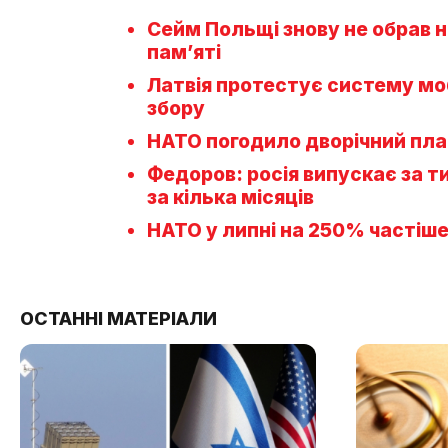
Сейм Польщі знову не обрав н
пам’яті
Латвія протестує систему моб
збору
НАТО погодило дворічний план
Федоров: росія випускає за т
за кілька місяців
НАТО у липні на 250% частіше
ОСТАННІ МАТЕРІАЛИ