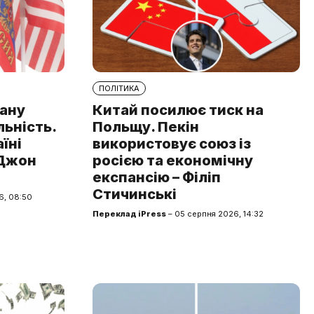
ПОЛІТИКА
рану
Китай посилює тиск на
льність.
Польщу. Пекін
аїні
використовує союз із
 Джон
росією та економічну
експансію – Філіп
Стичинські
6, 08:50
Переклад iPress
– 05 серпня 2026, 14:32