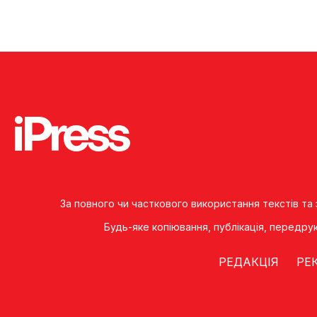
За повного чи часткового використання текстів та
Будь-яке копiювання, публiкацiя, передру
РЕДАКЦІЯ
РЕ