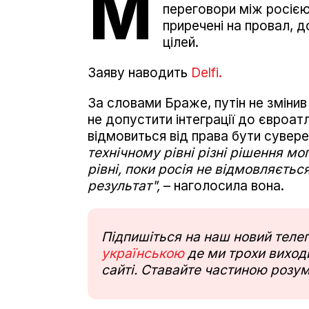
М
переговори між росіє
приречені на провал, д
цілей.
Заяву наводить
Delfi.
За словами Браже, путін не змінив 
не допустити інтеграції до євроат
відмовиться від права бути сув
технічному рівні різні рішення мо
рівні, поки росія не відмовляєтьс
результат",
– наголосила вона.
Підпишіться на наш новий тел
українською
де ми трохи виходи
сайті. Ставайте частиною розум