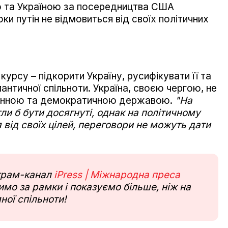
ю та Україною за посередництва США
оки путін не відмовиться від своїх політичних
курсу – підкорити Україну, русифікувати її та
лантичної спільноти. Україна, своєю чергою, не
еренною та демократичною державою.
"На
гли б бути досягнуті, однак на політичному
я від своїх цілей, переговори не можуть дати
еграм-канал
iPress | Міжнародна преса
мо за рамки і показуємо більше, ніж на
ної спільноти!