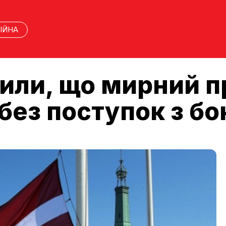
ІЙНА
явили, що мирний 
ез поступок з бок