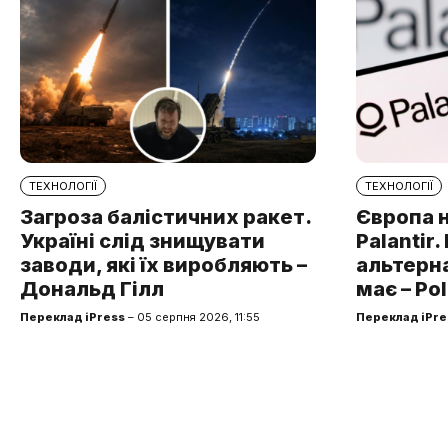
ТЕХНОЛОГІЇ
ТЕХНОЛОГІЇ
Загроза балістичних ракет.
Європа 
Україні слід знищувати
Palantir
заводи, які їх виробляють –
альтерна
Дональд Гілл
має – Pol
Переклад iPress
– 05 серпня 2026, 11:55
Переклад iPre