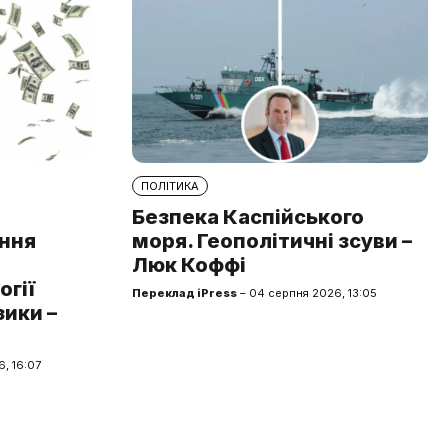
ПОЛІТИКА
Безпека Каспійського
ння
моря. Геополітичні зсуви –
Люк Коффі
огії
Переклад iPress
– 04 серпня 2026, 13:05
зики –
, 16:07