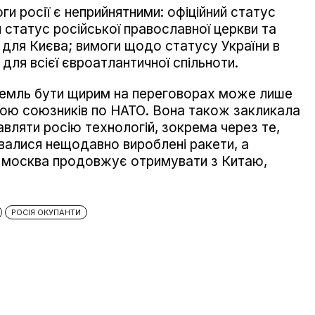
ги росії є неприйнятними: офіційний статус
ий статус російської православної церкви та
 для Києва; вимоги щодо статусу України в
для всієї євроатлантичної спільноти.
ремль бути щирим на переговорах може лише
илою союзників по НАТО. Вона також закликала
авляти росію технологій, зокрема через те,
валися нещодавно вироблені ракети, а
я москва продовжує отримувати з Китаю,
РОСІЯ ОКУПАНТИ