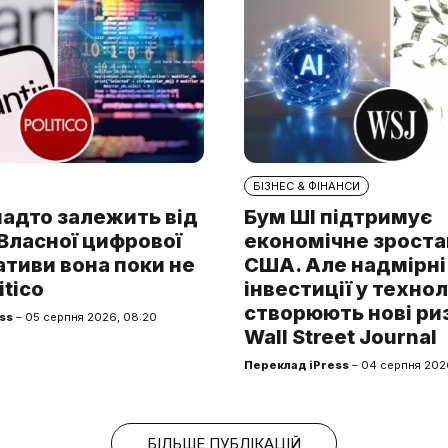
БІЗНЕС & ФІНАНСИ
надто залежить від
Бум ШІ підтримує
. Власної цифрової
економічне зроста
тиви вона поки не
США. Але надмірні
itico
інвестиції у технол
створюють нові ри
ss
– 05 серпня 2026, 08:20
Wall Street Journal
Переклад iPress
– 04 серпня 2026
БІЛЬШЕ ПУБЛІКАЦІЙ