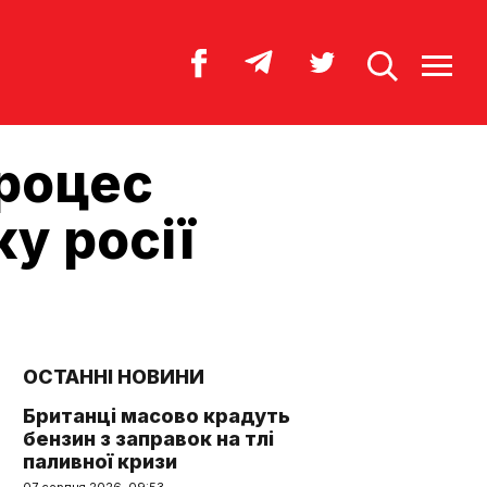
процес
у росії
ОСТАННІ НОВИНИ
Британці масово крадуть
бензин з заправок на тлі
паливної кризи