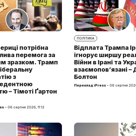
ПОЛІТИКА
ериці потрібна
Відплата Трампа І
лива перемога за
ігнорує ширшу реа
им зразком. Трамп
Війни в Ірані та Укр
ліберальну
взаємопов’язані –
тію з
Болтон
цедентною
Переклад iPress
– 06 серпня 202
ю – Тімоті Ґартон
ss
– 06 серпня 2026, 11:12