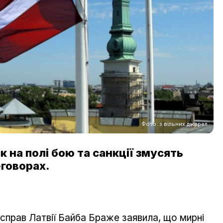
Фото: з вільних джерел
 на полі бою та санкції змусять
говорах.
 справ Латвії Байба Браже заявила, що мирні