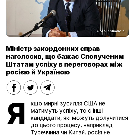
Фото: polradio.pl
Міністр закордонних справ
наголосив, що бажає Сполученим
Штатам успіху в переговорах між
росією й Україною
Я
кщо мирні зусилля США не
матимуть успіху, то є інші
кандидати, які можуть долучитися
до цього процесу, наприклад
Туреччина чи Китай. росія не