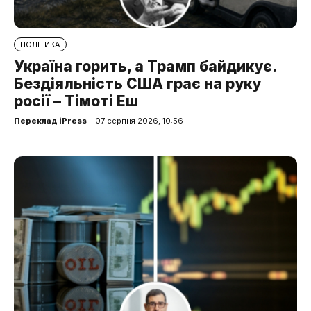
ПОЛІТИКА
Україна горить, а Трамп байдикує.
Бездіяльність США грає на руку
росії – Тімоті Еш
Переклад iPress
– 07 серпня 2026, 10:56