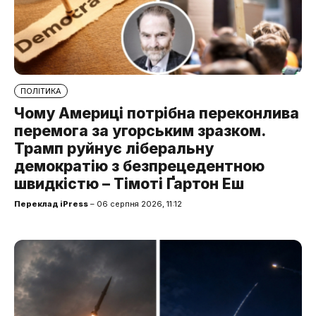
ПОЛІТИКА
Чому Америці потрібна переконлива
перемога за угорським зразком.
Трамп руйнує ліберальну
демократію з безпрецедентною
швидкістю – Тімоті Ґартон Еш
Переклад iPress
– 06 серпня 2026, 11:12