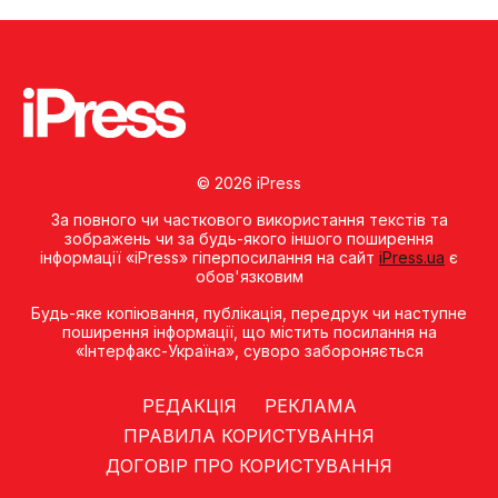
© 2026 iPress
За повного чи часткового використання текстів та
зображень чи за будь-якого іншого поширення
інформації «iPress» гіперпосилання на сайт
iPress.ua
є
обов'язковим
Будь-яке копiювання, публiкацiя, передрук чи наступне
поширення iнформацiї, що мiстить посилання на
«Iнтерфакс-Україна», суворо забороняється
РЕДАКЦІЯ
РЕКЛАМА
ПРАВИЛА КОРИСТУВАННЯ
ДОГОВІР ПРО КОРИСТУВАННЯ