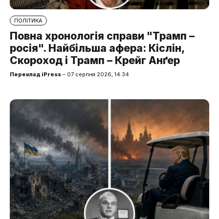
ПОЛІТИКА
Повна хронологія справи "Трамп –
росія". Найбільша афера: Кіслін,
Скороход і Трамп – Крейг Анґер
Переклад iPress
– 07 серпня 2026, 14:34