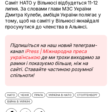
Саміт НАТО у Вільнюсі відбудеться 11-12
липня. За словами глави МЗС України
Дмитра Кулеби, амбіція України полягає у
тому, щоб на саміті у Вільнюсі якнайдалі
просунутися до членства в Альянсі.
Підпишіться на наш новий телеграм-
канал
iPress | Міжнародна преса
українською
де ми трохи виходимо за
рамки і показуємо більше, ніж на
сайті. Ставайте частиною розумної
спільноти!
НАТО
ЧЕХІЯ
ПРАГА
УКРАЇНА В НАТО
СТОЛТЕНБЕРГ
ВІЙНА В УКРАЇНІ