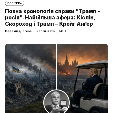
ПОЛІТИКА
Повна хронологія справи "Трамп –
росія". Найбільша афера: Кіслін,
Скороход і Трамп – Крейг Анґер
Переклад iPress
– 07 серпня 2026, 14:34