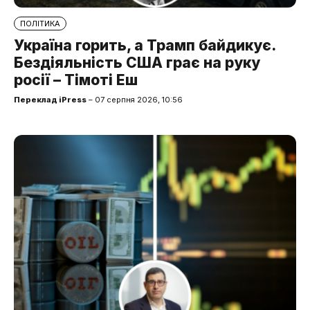
ПОЛІТИКА
Україна горить, а Трамп байдикує.
Бездіяльність США грає на руку
росії – Тімоті Еш
Переклад iPress
– 07 серпня 2026, 10:56