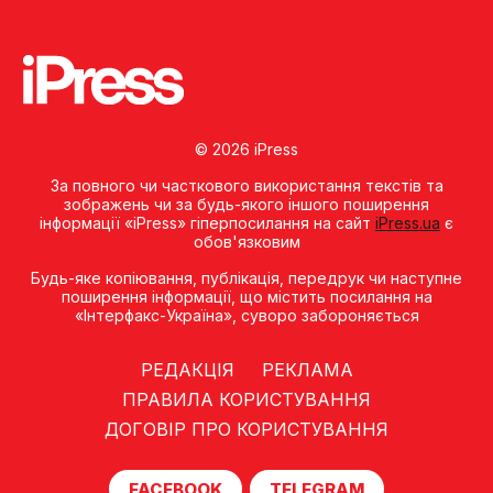
© 2026 iPress
За повного чи часткового використання текстів та
зображень чи за будь-якого іншого поширення
інформації «iPress» гіперпосилання на сайт
iPress.ua
є
обов'язковим
Будь-яке копiювання, публiкацiя, передрук чи наступне
поширення iнформацiї, що мiстить посилання на
«Iнтерфакс-Україна», суворо забороняється
РЕДАКЦІЯ
РЕКЛАМА
ПРАВИЛА КОРИСТУВАННЯ
ДОГОВІР ПРО КОРИСТУВАННЯ
FACEBOOK
TELEGRAM