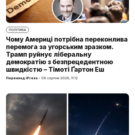
ПОЛІТИКА
Чому Америці потрібна переконлива
перемога за угорським зразком.
Трамп руйнує ліберальну
демократію з безпрецедентною
швидкістю – Тімоті Ґартон Еш
Переклад iPress
– 06 серпня 2026, 11:12