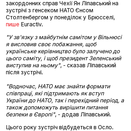
закордонних справ Чехії Ян Ліпавський на
зустрічі з генсеком НАТО Єнсом
Столтенбергом у понеділок у Брюсселі,
пише
Euractiv.
"У зв'язку з майбутнім самітом у Вільнюсі
я висловив своє побажання, щоб
українське керівництво було залучено до
цього саміту, і щоб президент Зеленський
виступив на ньому"
, - сказав Ліпавський
після зустрічі.
"Водночас, НАТО має знайти формати
співпраці, які підтримають як вступ
України до НАТО, так і перехідний період, а
також допоможуть вирішити питання
безпеки в Європі"
, - додав Ліпавський.
Цього року зустріч відбудеться в Осло.