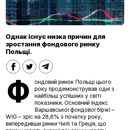
Фото: з вільних джерел
Однак існує низка причин для
зростання фондового ринку
Польщі.
Ф
ондовий ринок Польщі цього
року продемонстрував одні з
найбільш успішних у світі
показники. Основний індекс
Варшавської фондової біржі –
WIG – зріс на 28,6% з початку року,
випередивши ринки Чилі та Греція, що