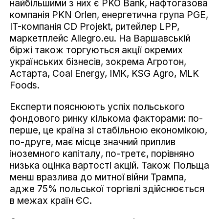
найбільшими з них є PKO Bank, нафтогазова
компанія PKN Orlen, енергетична група PGE,
IT-компанія CD Projekt, ритейлер LPP,
маркетплейс Allegro.eu. На Варшавській
біржі також торгуються акції окремих
українських бізнесів, зокрема Агротон,
Астарта, Coal Energy, ІМК, KSG Agro, MLK
Foods.
Експерти пояснюють успіх польського
фондового ринку кількома факторами: по-
перше, це країна зі стабільною економікою,
по-друге, має місце значний приплив
іноземного капіталу, по-третє, порівняно
низька оцінка вартості акцій. Також Польща
менш вразлива до митної війни Трампа,
адже 75% польської торгівлі здійснюється
в межах країн ЄС.