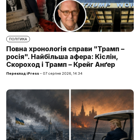
ПОЛІТИКА
Повна хронологія справи "Трамп –
росія". Найбільша афера: Кіслін,
Скороход і Трамп – Крейг Анґер
Переклад iPress
– 07 серпня 2026, 14:34