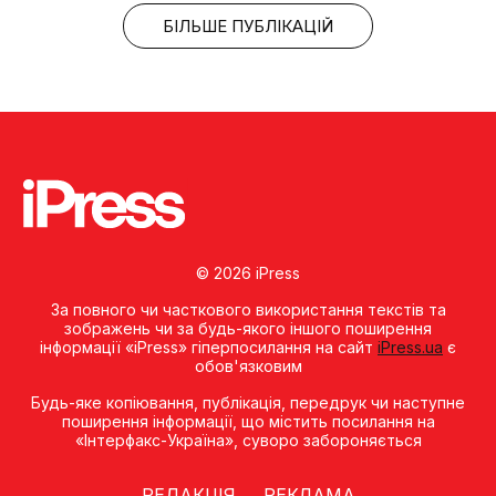
БІЛЬШЕ ПУБЛІКАЦІЙ
© 2026 iPress
За повного чи часткового використання текстів та
зображень чи за будь-якого іншого поширення
інформації «iPress» гіперпосилання на сайт
iPress.ua
є
обов'язковим
Будь-яке копiювання, публiкацiя, передрук чи наступне
поширення iнформацiї, що мiстить посилання на
«Iнтерфакс-Україна», суворо забороняється
РЕДАКЦІЯ
РЕКЛАМА