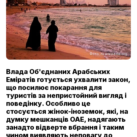
Фото: ru.wikipedia.org
Влада Об'єднаних Арабських
Еміратів готується ухвалити закон,
що посилює покарання для
туристів за непристойний вигляд і
поведінку. Особливо це
стосується жінок-іноземок, які, на
думку мешканців ОАЕ, надягають
занадто відверте вбрання і таким
чином виявляють неповагу до