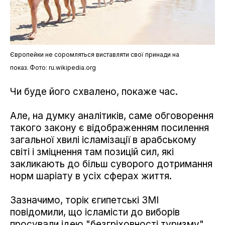
Європейки не соромляться виставляти свої принади на
показ. Фото: ru.wikipedia.org
Чи буде його схвалено, покаже час.
Але, на думку аналітиків, саме обговорення
такого закону є відображенням посилення
загальної хвилі ісламізації в арабському
світі і зміцнення там позицій сил, які
закликають до більш суворого дотримання
норм шаріату в усіх сферах життя.
Зазначимо, торік єгипетські ЗМІ
повідомили, що ісламісти до виборів
просували ідею "безгріховності туризму".