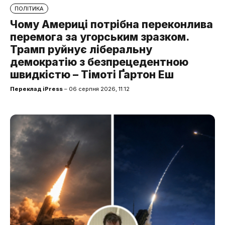
ПОЛІТИКА
Чому Америці потрібна переконлива
перемога за угорським зразком.
Трамп руйнує ліберальну
демократію з безпрецедентною
швидкістю – Тімоті Ґартон Еш
Переклад iPress
– 06 серпня 2026, 11:12