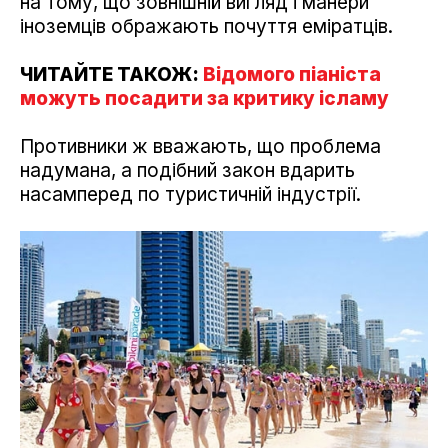
на тому, що зовнішній вигляд і манери
іноземців ображають почуття еміратців.
ЧИТАЙТЕ ТАКОЖ:
Відомого піаніста
можуть посадити за критику ісламу
Противники ж вважають, що проблема
надумана, а подібний закон вдарить
насамперед по туристичній індустрії.