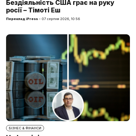
Бездіяльність США грає на руку
росії – Тімоті Еш
Переклад iPress
– 07 серпня 2026, 10:56
БІЗНЕС & ФІНАНСИ