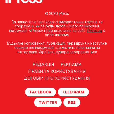
© 2026 iPress
За повного чи часткового використання текстів та
зображень чи за будь-якого іншого поширення
інформації «iPress» гіперпосилання на сайт
iPress.ua
є
обов'язковим
Будь-яке копiювання, публiкацiя, передрук чи наступне
поширення iнформацiї, що мiстить посилання на
«Iнтерфакс-Україна», суворо забороняється
РЕДАКЦІЯ
РЕКЛАМА
ПРАВИЛА КОРИСТУВАННЯ
ДОГОВІР ПРО КОРИСТУВАННЯ
FACEBOOK
TELEGRAM
TWITTER
RSS