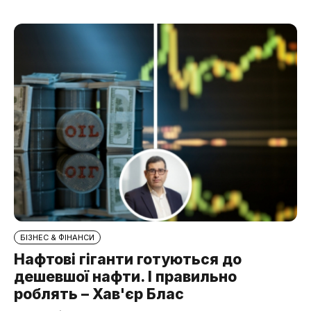
БІЗНЕС & ФІНАНСИ
Нафтові гіганти готуються до
дешевшої нафти. І правильно
роблять – Хав'єр Блас