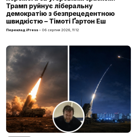
Трамп руйнує ліберальну
демократію з безпрецедентною
швидкістю – Тімоті Ґартон Еш
Переклад iPress
– 06 серпня 2026, 11:12