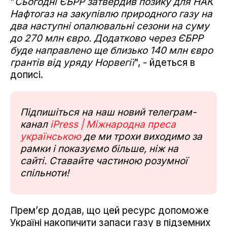
"
Сьогодні ЄБРР затвердив позику для НАК
Нафтогаз на закупівлю природного газу на
два наступні опалювальні сезони на суму
до 270 млн євро. Додатково через ЄБРР
буде направлено ще близько 140 млн євро
грантів від уряду Норвегії
", - йдеться в
дописі.
Підпишіться на наш новий телеграм-
канал
iPress | Міжнародна преса
українською
де ми трохи виходимо за
рамки і показуємо більше, ніж на
сайті. Ставайте частиною розумної
спільноти!
Прем’єр додав, що цей ресурс допоможе
Україні накопичити запаси газу в підземних