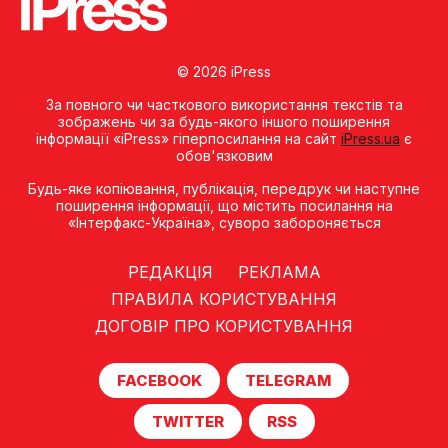
© 2026 iPress
За повного чи часткового використання текстів та
зображень чи за будь-якого іншого поширення
інформації «iPress» гіперпосилання на сайт
iPress.ua
є
обов'язковим
Будь-яке копiювання, публiкацiя, передрук чи наступне
поширення iнформацiї, що мiстить посилання на
«Iнтерфакс-Україна», суворо забороняється
РЕДАКЦІЯ
РЕКЛАМА
ПРАВИЛА КОРИСТУВАННЯ
ДОГОВІР ПРО КОРИСТУВАННЯ
FACEBOOK
TELEGRAM
TWITTER
RSS