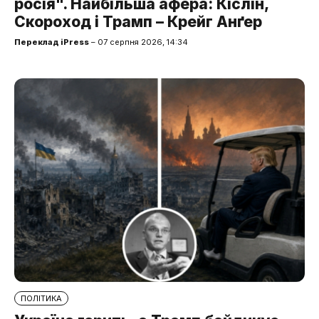
росія". Найбільша афера: Кіслін,
Скороход і Трамп – Крейг Анґер
Переклад iPress
– 07 серпня 2026, 14:34
ПОЛІТИКА