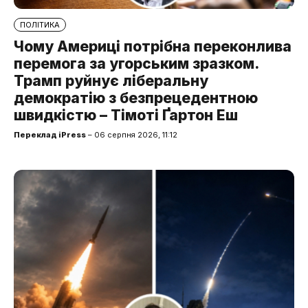
ПОЛІТИКА
Чому Америці потрібна переконлива
перемога за угорським зразком.
Трамп руйнує ліберальну
демократію з безпрецедентною
швидкістю – Тімоті Ґартон Еш
Переклад iPress
– 06 серпня 2026, 11:12