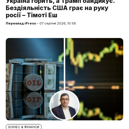
Україна горить, а Трамп байдикує.
Бездіяльність США грає на руку
росії – Тімоті Еш
Переклад iPress
– 07 серпня 2026, 10:56
БІЗНЕС & ФІНАНСИ