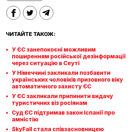
ЧИТАЙТЕ ТАКОЖ:
У ЄС занепокоєні можливим
поширенням російської дезінформації
через ситуацію в Сеуті
У Німеччині закликали позбавити
українських чоловіків призовного віку
автоматичного захисту ЄС
У ЄС закликали припинити видачу
туристичних віз росіянам
Суд ЄС підтримав закон Іспанії про
амністію
SkyFall стала співзасновницею