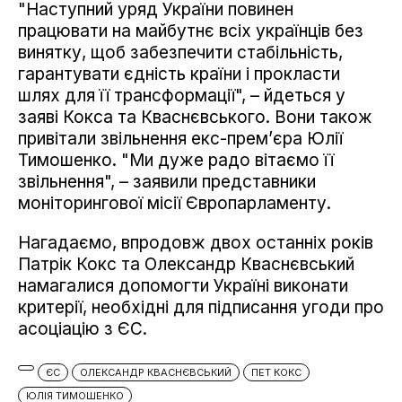
"Наступний уряд України повинен
працювати на майбутнє всіх українців без
винятку, щоб забезпечити стабільність,
гарантувати єдність країни і прокласти
шлях для її трансформації", – йдеться у
заяві Кокса та Кваснєвського. Вони також
привітали звільнення екс-прем’єра Юлії
Тимошенко. "Ми дуже радо вітаємо її
звільнення", – заявили представники
моніторингової місії Європарламенту.
Нагадаємо, впродовж двох останніх років
Патрік Кокс та Олександр Кваснєвський
намагалися допомогти Україні виконати
критерії, необхідні для підписання угоди про
асоціацію з ЄС.
ЄС
ОЛЕКСАНДР КВАСНЄВСЬКИЙ
ПЕТ КОКС
ЮЛІЯ ТИМОШЕНКО