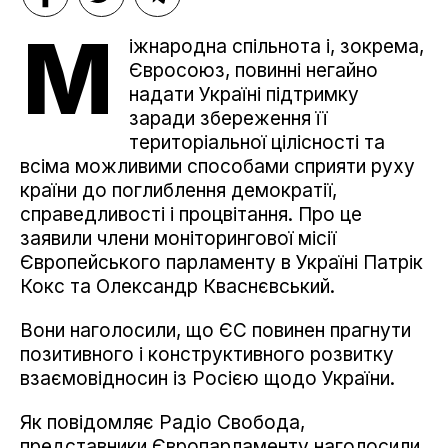
М
іжнародна спільнота і, зокрема,
Євросоюз, повинні негайно
надати Україні підтримку
заради збереження її
територіальної цілісності та
всіма можливими способами сприяти руху
країни до поглиблення демократії,
справедливості і процвітання. Про це
заявили члени моніторингової місії
Європейського парламенту в Україні Патрік
Кокс та Олександр Кваснєвський.
Вони наголосили, що ЄС повинен прагнути
позитивного і конструктивного розвитку
взаємовідносин із Росією щодо України.
Як повідомляє Радіо Свобода,
представники Європарламенту наголосили,