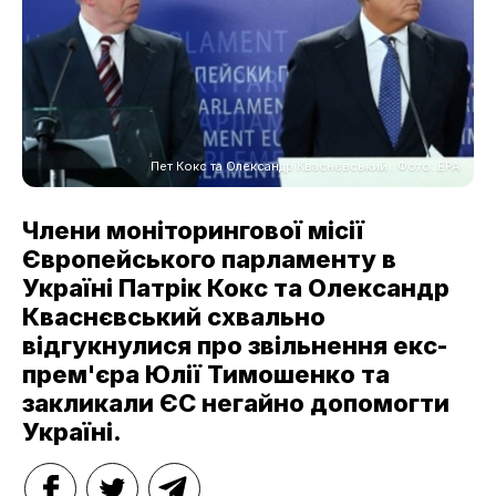
Пет Кокс та Олександр Кваснєвський . Фото: EPA
Члени моніторингової місії
Європейського парламенту в
Україні Патрік Кокс та Олександр
Кваснєвський схвально
відгукнулися про звільнення екс-
прем'єра Юлії Тимошенко та
закликали ЄС негайно допомогти
Україні.