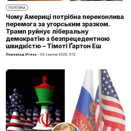
ПОЛІТИКА
Чому Америці потрібна переконлива
перемога за угорським зразком.
Трамп руйнує ліберальну
демократію з безпрецедентною
швидкістю – Тімоті Ґартон Еш
Переклад iPress
– 06 серпня 2026, 11:12