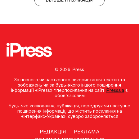
© 2026 iPress
За повного чи часткового використання текстів та
зображень чи за будь-якого іншого поширення
інформації «iPress» гіперпосилання на сайт
iPress.ua
є
обов'язковим
Будь-яке копiювання, публiкацiя, передрук чи наступне
поширення iнформацiї, що мiстить посилання на
«Iнтерфакс-Україна», суворо забороняється
РЕДАКЦІЯ
РЕКЛАМА