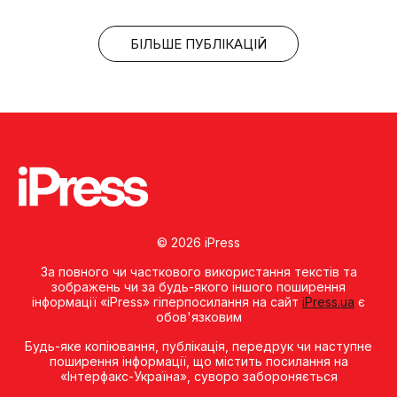
БІЛЬШЕ ПУБЛІКАЦІЙ
© 2026 iPress
За повного чи часткового використання текстів та
зображень чи за будь-якого іншого поширення
інформації «iPress» гіперпосилання на сайт
iPress.ua
є
обов'язковим
Будь-яке копiювання, публiкацiя, передрук чи наступне
поширення iнформацiї, що мiстить посилання на
«Iнтерфакс-Україна», суворо забороняється