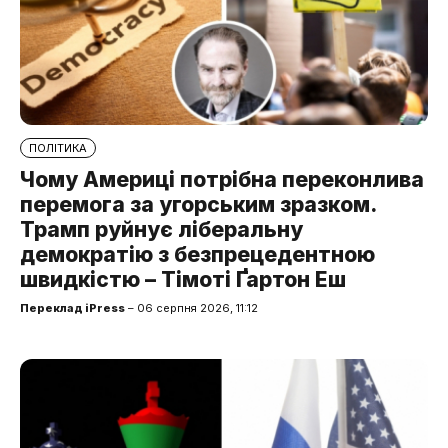
ПОЛІТИКА
Чому Америці потрібна переконлива
перемога за угорським зразком.
Трамп руйнує ліберальну
демократію з безпрецедентною
швидкістю – Тімоті Ґартон Еш
Переклад iPress
– 06 серпня 2026, 11:12