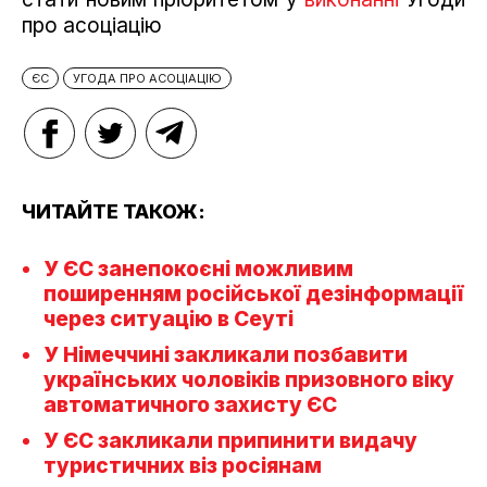
про асоціацію
ЄС
УГОДА ПРО АСОЦІАЦІЮ
ЧИТАЙТЕ ТАКОЖ:
У ЄС занепокоєні можливим
поширенням російської дезінформації
через ситуацію в Сеуті
У Німеччині закликали позбавити
українських чоловіків призовного віку
автоматичного захисту ЄС
У ЄС закликали припинити видачу
туристичних віз росіянам