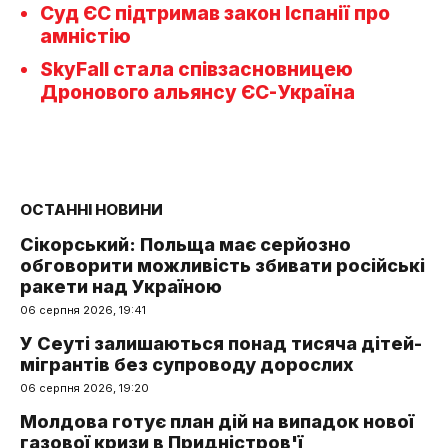
Суд ЄС підтримав закон Іспанії про
амністію
SkyFall стала співзасновницею
Дронового альянсу ЄС-Україна
ОСТАННІ НОВИНИ
Сікорський: Польща має серйозно
обговорити можливість збивати російські
ракети над Україною
06 серпня 2026, 19:41
У Сеуті залишаються понад тисяча дітей-
мігрантів без супроводу дорослих
06 серпня 2026, 19:20
Молдова готує план дій на випадок нової
газової кризи в Придністров'ї