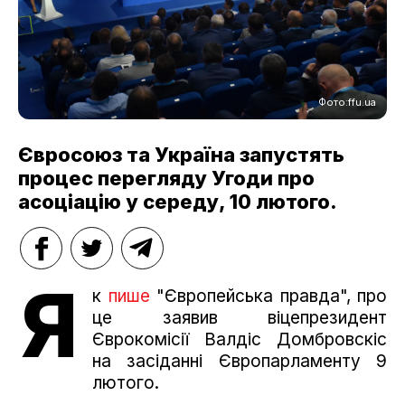
Фото:ffu.ua
Євросоюз та Україна запустять
процес перегляду Угоди про
асоціацію у середу, 10 лютого.
Я
к
пише
"Європейська правда", про
це заявив віцепрезидент
Єврокомісії Валдіс Домбровскіс
на засіданні Європарламенту 9
лютого.