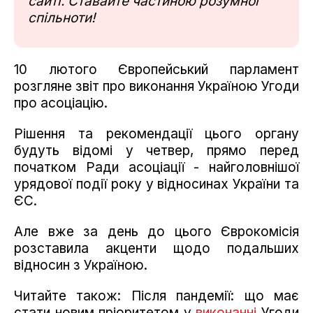
сайті. Ставайте частиною розумної
спільноти!
10 лютого Європейський парламент
розгляне звіт про виконання Україною Угоди
про асоціацію.
Рішення та рекомендації цього органу
будуть відомі у четвер, прямо перед
початком Ради асоціації - найголовнішої
урядової події року у відносинах України та
ЄС.
Але вже за день до цього Єврокомісія
розставила акценти щодо подальших
відносин з Україною.
Читайте також: Після пандемії: що має
стати новим пріоритетом у
виконанні
Угоди