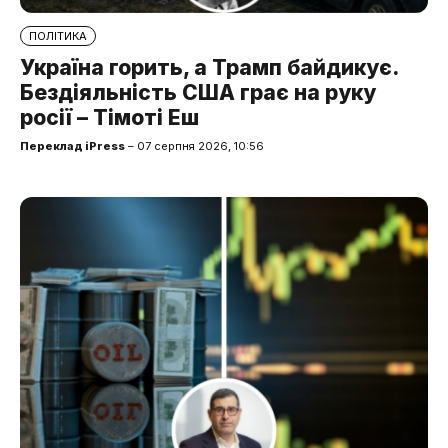
ПОЛІТИКА
Україна горить, а Трамп байдикує.
Бездіяльність США грає на руку
росії – Тімоті Еш
Переклад iPress
– 07 серпня 2026, 10:56