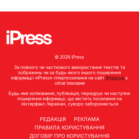
© 2026 iPress
За повного чи часткового використання текстів та
зображень чи за будь-якого іншого поширення
інформації «iPress» гіперпосилання на сайт
iPress.ua
є
обов'язковим
Будь-яке копiювання, публiкацiя, передрук чи наступне
поширення iнформацiї, що мiстить посилання на
«Iнтерфакс-Україна», суворо забороняється
РЕДАКЦІЯ
РЕКЛАМА
ПРАВИЛА КОРИСТУВАННЯ
ДОГОВІР ПРО КОРИСТУВАННЯ