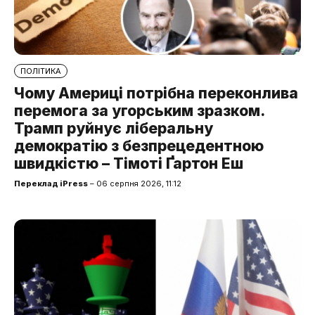
ПОЛІТИКА
Чому Америці потрібна переконлива
перемога за угорським зразком.
Трамп руйнує ліберальну
демократію з безпрецедентною
швидкістю – Тімоті Ґартон Еш
Переклад iPress
– 06 серпня 2026, 11:12