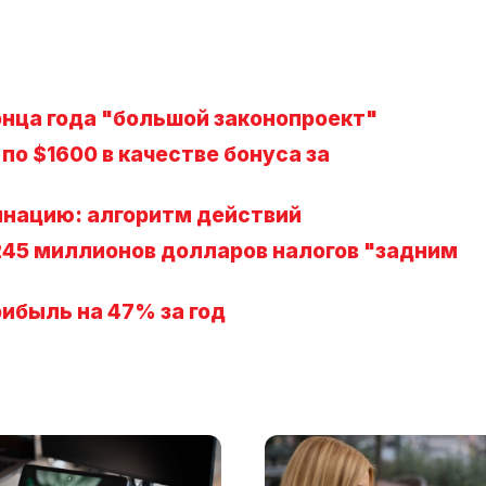
онца года "большой законопроект"
по $1600 в качестве бонуса за
инацию: алгоритм действий
245 миллионов долларов налогов "задним
рибыль на 47% за год