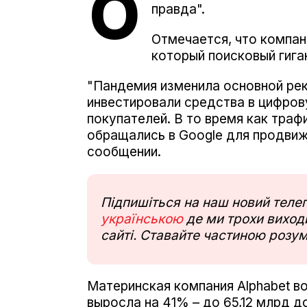
О
правда".
Отмечается, что компан
который поисковый гига
"Пандемия изменила основной рек
инвестировали средства в цифров
покупателей. В то время как тра
обращались в Google для продвиже
сообщении.
Підпишіться на наш новий тел
українською
де ми трохи виходи
сайті. Ставайте частиною розум
Материнская компания Alphabet во
выросла на 41% – до 65,12 млрд д