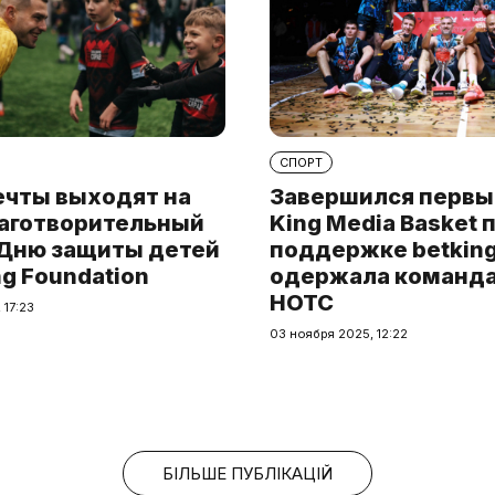
СПОРТ
ечты выходят на
Завершился первы
лаготворительный
King Media Basket 
 Дню защиты детей
поддержке betking
ng Foundation
одержала команда 
HOTC
 17:23
03 ноября 2025, 12:22
БІЛЬШЕ ПУБЛІКАЦІЙ