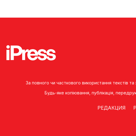
За повного чи часткового використання текстів та
Будь-яке копiювання, публiкацiя, передру
РЕДАКЦИЯ