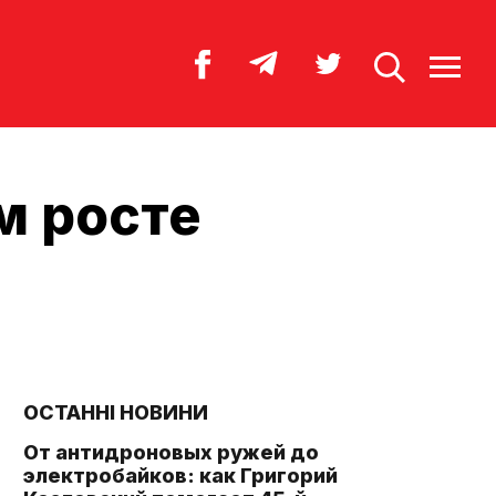
м росте
ОСТАННІ НОВИНИ
От антидроновых ружей до
электробайков: как Григорий