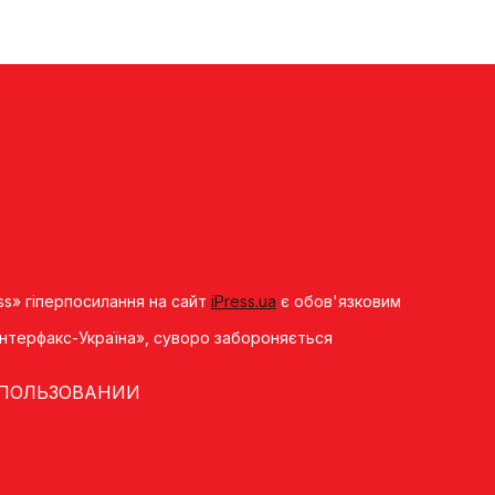
ss» гіперпосилання на сайт
iPress.ua
є обов'язковим
«Iнтерфакс-Україна», суворо забороняється
 ПОЛЬЗОВАНИИ