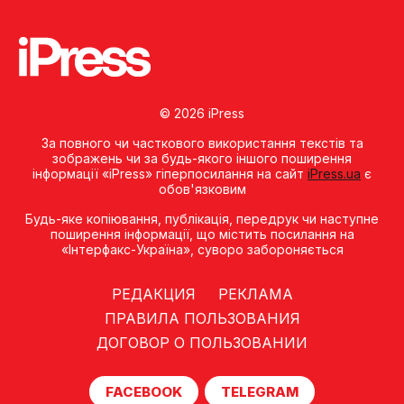
© 2026 iPress
За повного чи часткового використання текстів та
зображень чи за будь-якого іншого поширення
інформації «iPress» гіперпосилання на сайт
iPress.ua
є
обов'язковим
Будь-яке копiювання, публiкацiя, передрук чи наступне
поширення iнформацiї, що мiстить посилання на
«Iнтерфакс-Україна», суворо забороняється
РЕДАКЦИЯ
РЕКЛАМА
ПРАВИЛА ПОЛЬЗОВАНИЯ
ДОГОВОР О ПОЛЬЗОВАНИИ
FACEBOOK
TELEGRAM