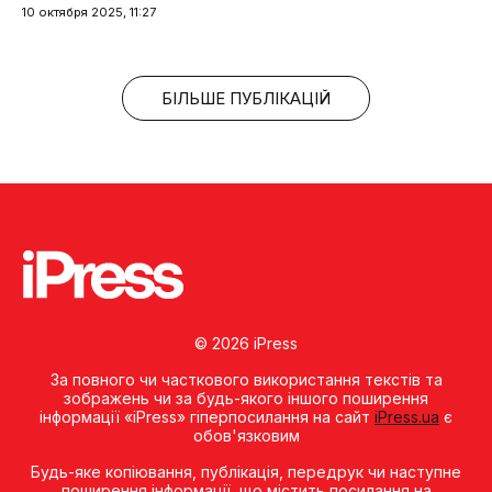
10 октября 2025, 11:27
БІЛЬШЕ ПУБЛІКАЦІЙ
© 2026 iPress
За повного чи часткового використання текстів та
зображень чи за будь-якого іншого поширення
інформації «iPress» гіперпосилання на сайт
iPress.ua
є
обов'язковим
Будь-яке копiювання, публiкацiя, передрук чи наступне
поширення iнформацiї, що мiстить посилання на