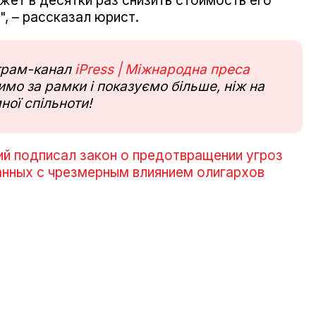
жет в десятки раз снизить стоимость его
, – рассказал юрист.
еграм-канал
iPress | Міжнародна преса
мо за рамки і показуємо більше, ніж на
ної спільноти!
й подписал закон о предотвращении угроз
анных с чрезмерным влиянием олигархов