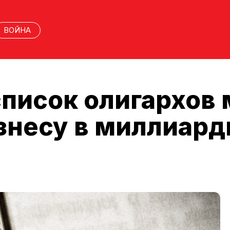
ВОЙНА
список олигархов
знесу в миллиард