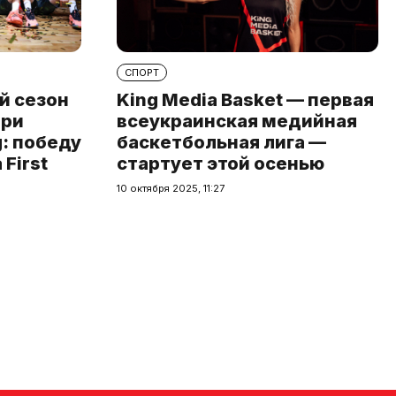
СПОРТ
й сезон
King Media Basket — первая
при
всеукраинская медийная
: победу
баскетбольная лига —
First
стартует этой осенью
10 октября 2025, 11:27