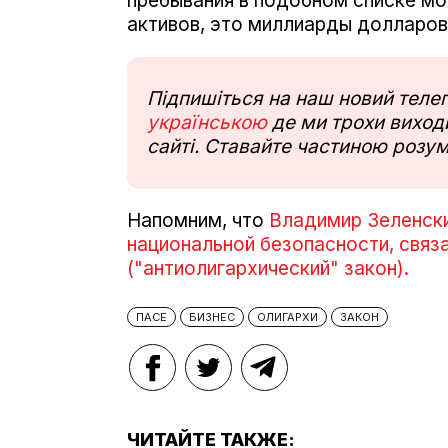
пребывания в подобном списке мо
активов, это миллиарды долларов"
Підпишіться на наш новий тел
українською
де ми трохи виходи
сайті. Ставайте частиною розум
Напомним, что
Владимир Зеленски
национальной безопасности, связ
("антиолигархический" закон).
ПАСЕ
БИЗНЕС
ОЛИГАРХИ
ЗАКОН
ЧИТАЙТЕ ТАКЖЕ: