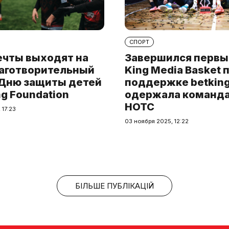
СПОРТ
ечты выходят на
Завершился первы
лаготворительный
King Media Basket 
 Дню защиты детей
поддержке betking
ng Foundation
одержала команда 
HOTC
 17:23
03 ноября 2025, 12:22
БІЛЬШЕ ПУБЛІКАЦІЙ