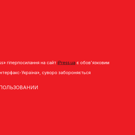
ss» гіперпосилання на сайт
iPress.ua
є обов'язковим
«Iнтерфакс-Україна», суворо забороняється
 ПОЛЬЗОВАНИИ