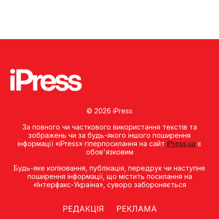
© 2026 iPress
За повного чи часткового використання текстів та
зображень чи за будь-якого іншого поширення
інформації «iPress» гіперпосилання на сайт
iPress.ua
є
обов'язковим
Будь-яке копiювання, публiкацiя, передрук чи наступне
поширення iнформацiї, що мiстить посилання на
«Iнтерфакс-Україна», суворо забороняється
РЕДАКЦІЯ
РЕКЛАМА