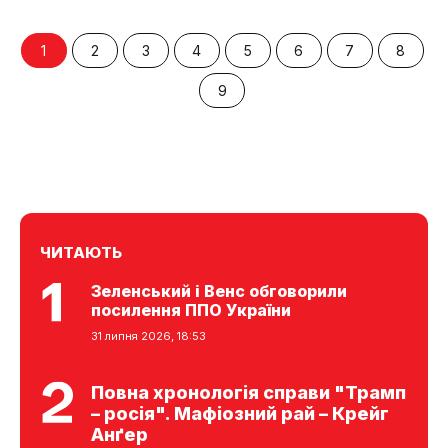
1
2
3
4
5
6
7
8
9
ЧИТАЮТЬ
Зеленський і Венс обговорили
посилення ППО України
31 липня 2026, 18:53
Повна хронологія справи "Трамп
– росія". Мафіозний рай – Крейг
Анґер