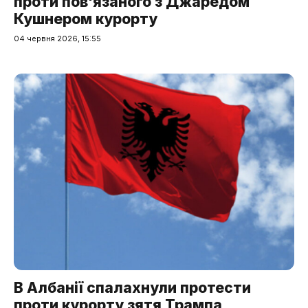
проти пов'язаного з Джаредом
Кушнером курорту
04 червня 2026, 15:55
В Албанії спалахнули протести
проти курорту зятя Трампа