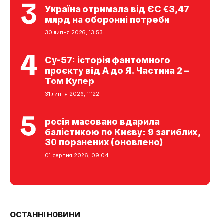
Україна отримала від ЄС €3,47
млрд на оборонні потреби
30 липня 2026, 13:53
Су-57: історія фантомного
проєкту від А до Я. Частина 2 –
Том Купер
31 липня 2026, 11:22
росія масовано вдарила
балістикою по Києву: 9 загиблих,
30 поранених (оновлено)
01 серпня 2026, 09:04
ОСТАННІ НОВИНИ