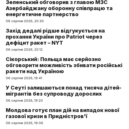
Зеленський обговорив з главою МЗС
Азербайджану оборонну співпрацю та
енергетичне партнерство
06 серпня 2026, 20:30
Захід дедалі рідше відгукується на
прохання України про Patriot через
дефіцит ракет – NYT
06 серпня 2026, 20:12
Сікорський: Польща має серйозно
обговорити можливість збивати російські
ракети над Україною
06 серпня 2026, 19:41
У Сеуті залишаються понад тисяча дітей-
мігрантів без супроводу дорослих
06 серпня 2026, 19:20
Молдова готує план дій на випадок нової
газової кризи в Придністров'ї
06 серпня 2026, 19:06