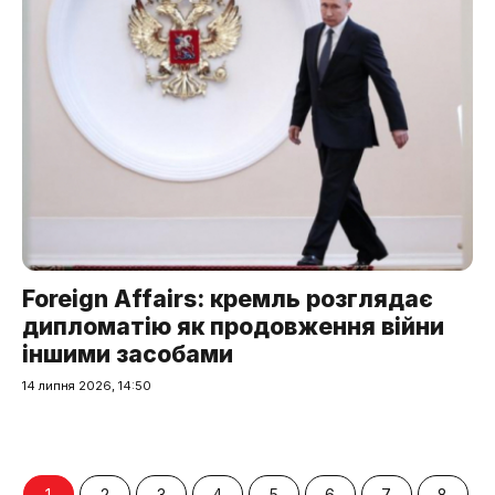
Foreign Affairs: кремль розглядає
дипломатію як продовження війни
іншими засобами
14 липня 2026, 14:50
1
2
3
4
5
6
7
8