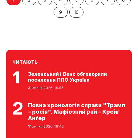
9
10
ЧИТАЮТЬ
Зеленський і Венс обговорили
посилення ППО України
31 липня 2026, 18:53
Повна хронологія справи "Трамп
– росія". Мафіозний рай – Крейг
Анґер
31 липня 2026, 16:42