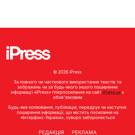
© 2026 iPress
За повного чи часткового використання текстів та
зображень чи за будь-якого іншого поширення
інформації «iPress» гіперпосилання на сайт
iPress.ua
є
обов'язковим
Будь-яке копiювання, публiкацiя, передрук чи наступне
поширення iнформацiї, що мiстить посилання на
«Iнтерфакс-Україна», суворо забороняється
РЕДАКЦІЯ
РЕКЛАМА