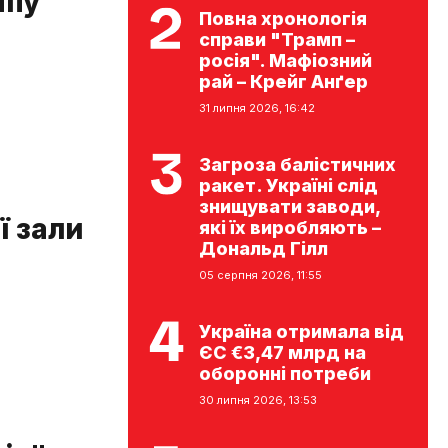
мпу
Повна хронологія
справи "Трамп –
росія". Мафіозний
рай – Крейг Анґер
31 липня 2026, 16:42
Загроза балістичних
ракет. Україні слід
знищувати заводи,
ї зали
які їх виробляють –
Дональд Гілл
05 серпня 2026, 11:55
Україна отримала від
ЄС €3,47 млрд на
оборонні потреби
30 липня 2026, 13:53