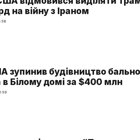
США відмовився виділяти Тра
д на війну з Іраном
5:58
А зупинив будівництво бально
 в Білому домі за $400 млн
0:59