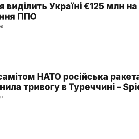
я виділить Україні €125 млн на
ння ППО
29
самітом НАТО російська ракет
ила тривогу в Туреччині – Spi
27