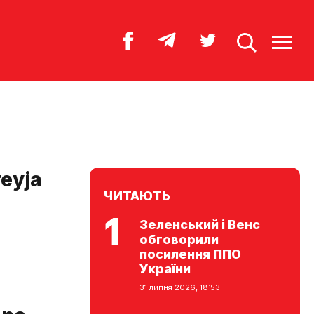
eyja
ЧИТАЮТЬ
Зеленський і Венс
обговорили
посилення ППО
України
31 липня 2026, 18:53