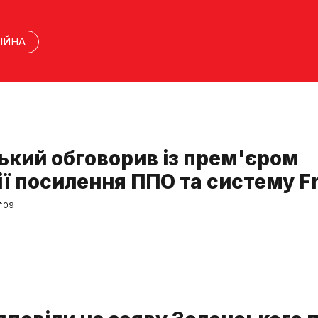
ІЙНА
ький обговорив із прем'єром
ї посилення ППО та систему Fr
7:09