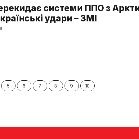
перекидає системи ППО з Аркт
країнські удари – ЗМІ
58
5
6
7
8
9
10