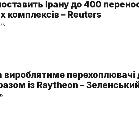
поставить Ірану до 400 перено
х комплексів – Reuters
:38
а вироблятиме перехоплювачі 
 разом із Raytheon – Зеленськи
15