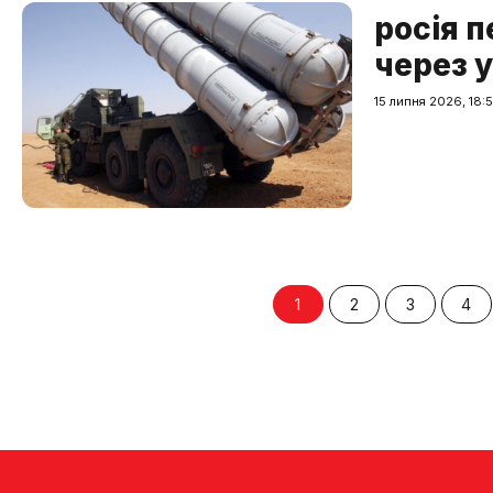
росія 
через у
15 липня 2026, 18:
1
2
3
4