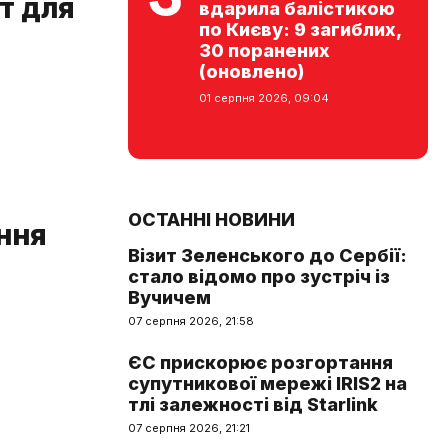
т для
вдарила балістикою
по Києву: 9 загиблих,
30 поранених
(оновлено)
01 серпня 2026, 09:04
ОСТАННІ НОВИНИ
ння
Візит Зеленського до Сербії:
стало відомо про зустріч із
Вучичем
07 серпня 2026, 21:58
ЄС прискорює розгортання
супутникової мережі IRIS2 на
тлі залежності від Starlink
07 серпня 2026, 21:21