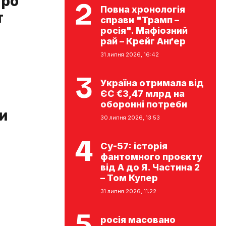
про
Повна хронологія
т
справи "Трамп –
росія". Мафіозний
рай – Крейг Анґер
31 липня 2026, 16:42
Україна отримала від
ЄС €3,47 млрд на
оборонні потреби
и
30 липня 2026, 13:53
Су-57: історія
фантомного проєкту
від А до Я. Частина 2
– Том Купер
31 липня 2026, 11:22
росія масовано