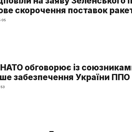
дповіли на заяву Зеленського 
ове скорочення поставок раке
5:05
 НАТО обговорює із союзникам
ше забезпечення України ППО
:53