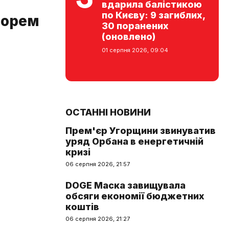
вдарила балістикою
по Києву: 9 загиблих,
морем
30 поранених
(оновлено)
01 серпня 2026, 09:04
ОСТАННІ НОВИНИ
Прем'єр Угорщини звинуватив
уряд Орбана в енергетичній
кризі
06 серпня 2026, 21:57
DOGE Маска завищувала
обсяги економії бюджетних
коштів
06 серпня 2026, 21:27