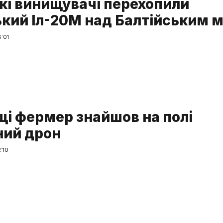
кі винищувачі перехопили
ький Іл-20М над Балтійським 
:01
щі фермер знайшов на полі
ний дрон
:10