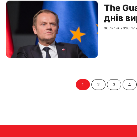
The Gua
днів ви
30 липня 2026, 17:
1
2
3
4