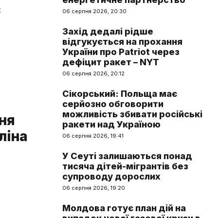
є
06 серпня 2026, 20:30
Захід дедалі рідше
відгукується на прохання
України про Patriot через
дефіцит ракет – NYT
06 серпня 2026, 20:12
Сікорський: Польща має
серйозно обговорити
можливість збивати російські
ня
ракети над Україною
ліна
06 серпня 2026, 19:41
У Сеуті залишаються понад
тисяча дітей-мігрантів без
супроводу дорослих
06 серпня 2026, 19:20
Молдова готує план дій на