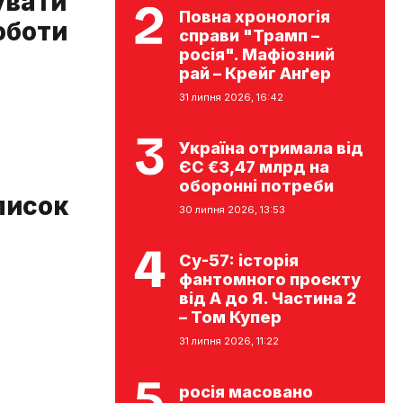
увати
Повна хронологія
оботи
справи "Трамп –
росія". Мафіозний
рай – Крейг Анґер
31 липня 2026, 16:42
Україна отримала від
ЄС €3,47 млрд на
оборонні потреби
писок
30 липня 2026, 13:53
Су-57: історія
фантомного проєкту
від А до Я. Частина 2
– Том Купер
31 липня 2026, 11:22
росія масовано