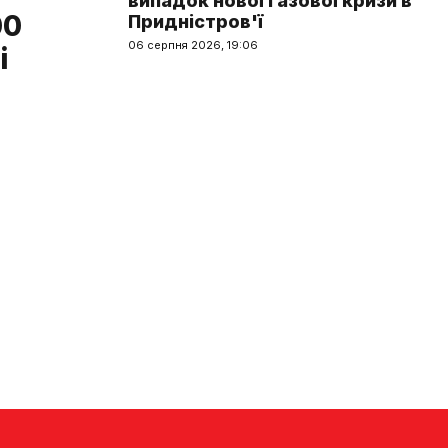
випадок нової газової кризи в
00
Придністров'ї
06 серпня 2026, 19:06
і