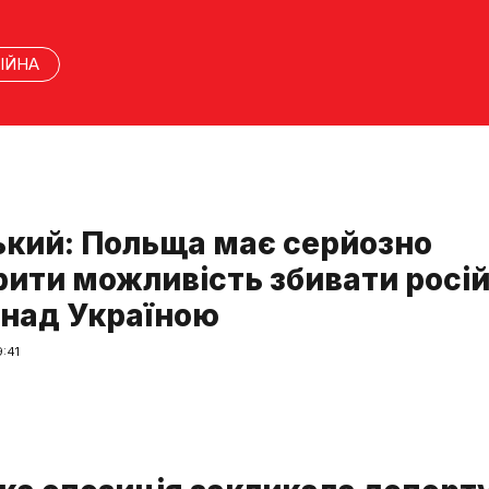
ІЙНА
ький: Польща має серйозно
рити можливість збивати росій
 над Україною
:41