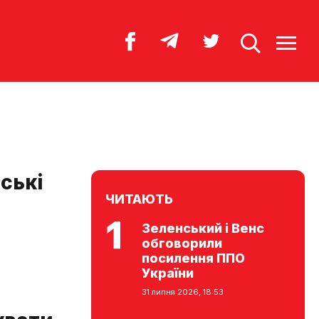
ські
ЧИТАЮТЬ
Зеленський і Венс
обговорили
посилення ППО
України
31 липня 2026, 18:53