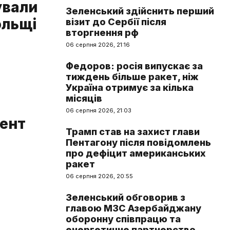
ували
Зеленський здійснить перший
ольщі
візит до Сербії після
вторгнення рф
06 серпня 2026, 21:16
Федоров: росія випускає за
тиждень більше ракет, ніж
Україна отримує за кілька
місяців
06 серпня 2026, 21:03
мент
Трамп став на захист глави
Пентагону після повідомлень
про дефіцит американських
ракет
06 серпня 2026, 20:55
Зеленський обговорив з
главою МЗС Азербайджану
оборонну співпрацю та
енергетичне партнерство