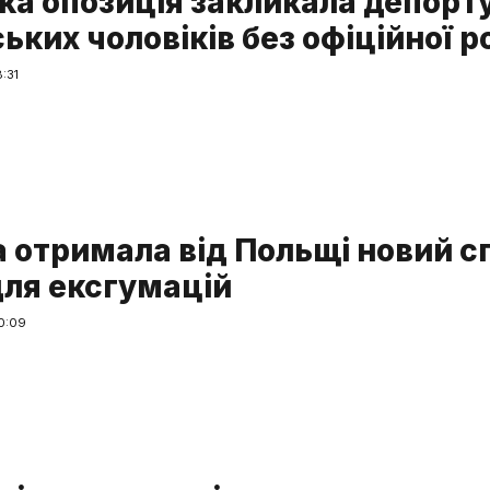
ка опозиція закликала депорт
ьких чоловіків без офіційної р
:31
а отримала від Польщі новий с
для ексгумацій
0:09