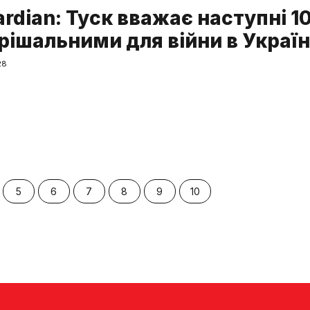
rdian: Туск вважає наступні 1
рішальними для війни в Україн
28
5
6
7
8
9
10