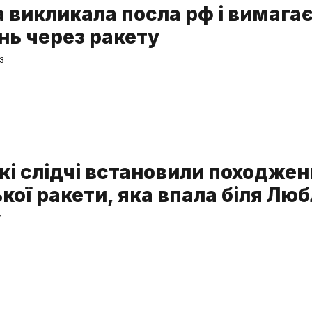
 викликала посла рф і вимага
нь через ракету
03
кі слідчі встановили походжен
кої ракети, яка впала біля Люб
1