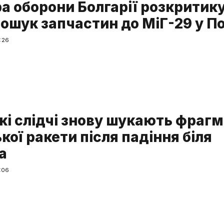
ра оборони Болгарії розкритик
пошук запчастин до МіГ-29 у П
:26
кі слідчі знову шукають фраг
кої ракети після падіння біля
а
:06