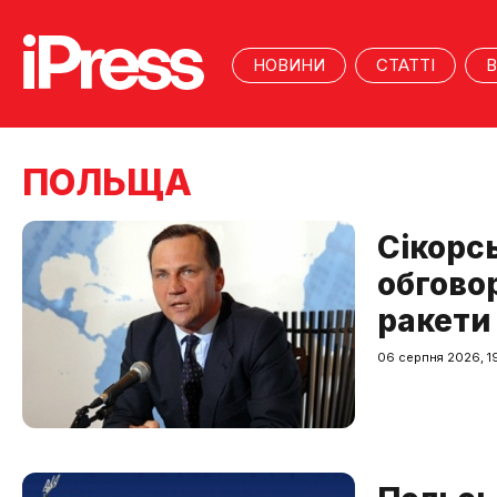
НОВИНИ
СТАТТІ
В
ПОЛЬЩА
Сікорс
обгово
ракети
06 серпня 2026, 19