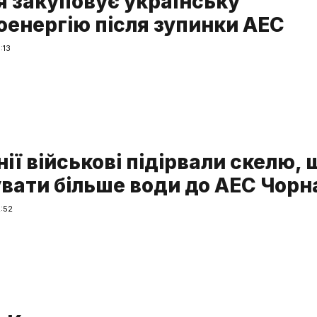
я закуповує українську
оенергію після зупинки АЕС
:13
ії військові підірвали скелю, 
вати більше води до АЕС Чорн
:52