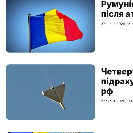
Румуні
після а
27 липня 2026, 18:
Четвер
підрах
рф
27 липня 2026, 17: