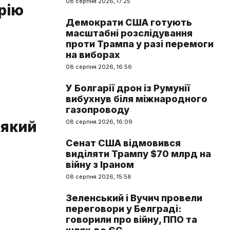
08 серпня 2026, 17:25
рію
Демократи США готують
масштабні розслідування
проти Трампа у разі перемоги
на виборах
08 серпня 2026, 16:56
У Болгарії дрон із Румунії
вибухнув біля міжнародного
газопроводу
 який
08 серпня 2026, 16:09
Сенат США відмовився
виділяти Трампу $70 млрд на
війну з Іраном
08 серпня 2026, 15:58
Зеленський і Вучич провели
переговори у Белграді:
говорили про війну, ППО та