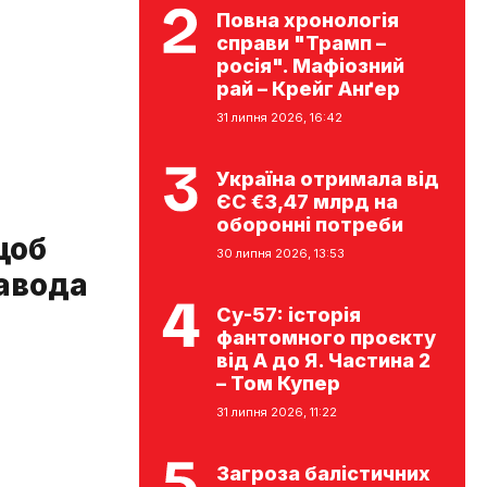
Повна хронологія
справи "Трамп –
росія". Мафіозний
рай – Крейг Анґер
31 липня 2026, 16:42
Україна отримала від
ЄС €3,47 млрд на
оборонні потреби
щоб
30 липня 2026, 13:53
авода
Су-57: історія
фантомного проєкту
від А до Я. Частина 2
– Том Купер
31 липня 2026, 11:22
Загроза балістичних