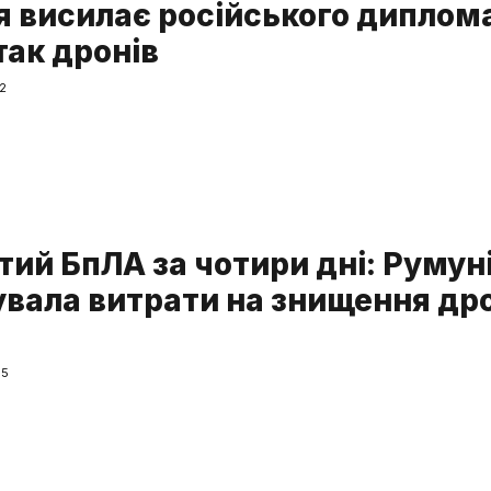
я висилає російського диплом
так дронів
12
тий БпЛА за чотири дні: Румун
увала витрати на знищення др
05