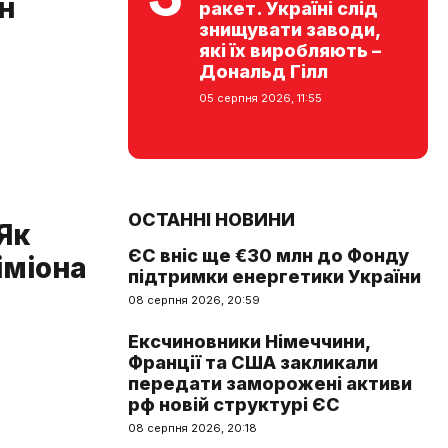
н
ракет. Україні слід
знищувати заводи,
які їх виробляють –
Дональд Гілл
05 серпня 2026, 11:55
ОСТАННІ НОВИНИ
Як
ЄС вніс ще €30 млн до Фонду
іміона
підтримки енергетики України
08 серпня 2026, 20:59
Ексчиновники Німеччини,
Франції та США закликали
передати заморожені активи
рф новій структурі ЄС
08 серпня 2026, 20:18