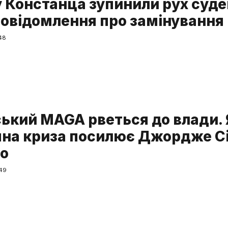
у Констанца зупинили рух суде
повідомлення про замінування
48
ький MAGA рветься до влади. 
чна криза посилює Джордже С
co
:49