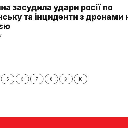
на засудила удари росії по
нську та інциденти з дронами 
єю
01
5
6
7
8
9
10