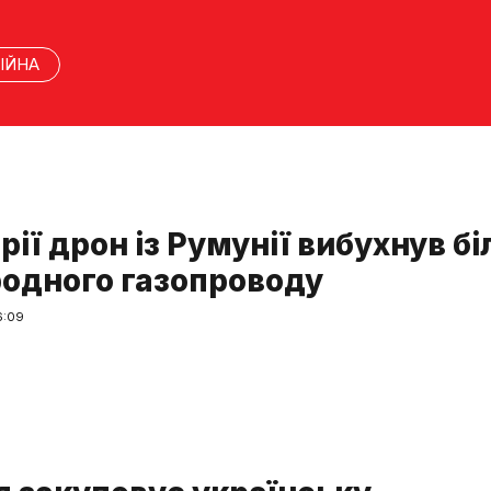
ІЙНА
рії дрон із Румунії вибухнув бі
одного газопроводу
6:09