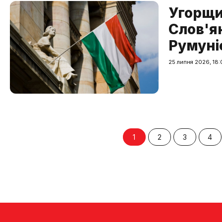
Угорщи
Слов'я
Румуні
25 липня 2026, 18:
1
2
3
4