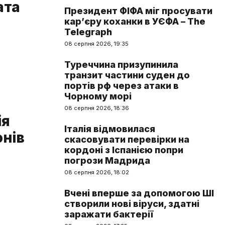
ата
Президент ФІФА міг просувати
кар’єру коханки в УЄФА – The
Telegraph
08 серпня 2026, 19:35
Туреччина призупинила
транзит частини суден до
портів рф через атаки в
Чорному морі
08 серпня 2026, 18:36
ія
Італія відмовилася
онів
скасовувати перевірки на
кордоні з Іспанією попри
погрози Мадрида
08 серпня 2026, 18:02
Вчені вперше за допомогою ШІ
створили нові віруси, здатні
заражати бактерії