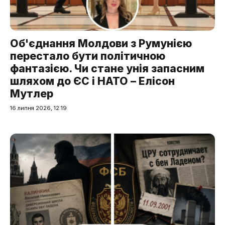
Об'єднання Молдови з Румунією
перестало бути політичною
фантазією. Чи стане унія запасним
шляхом до ЄС і НАТО – Елісон
Мутлер
16 липня 2026, 12:19