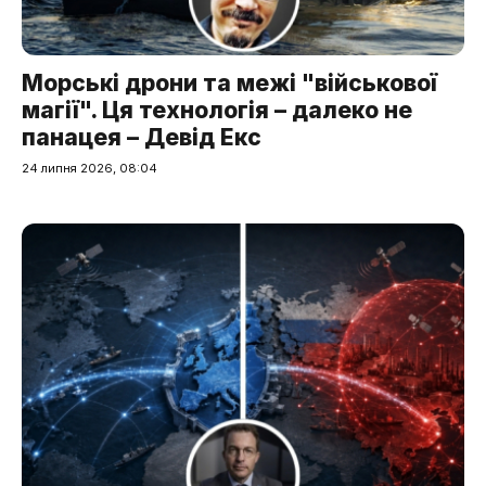
Морські дрони та межі "військової
магії". Ця технологія – далеко не
панацея – Девід Екс
24 липня 2026, 08:04