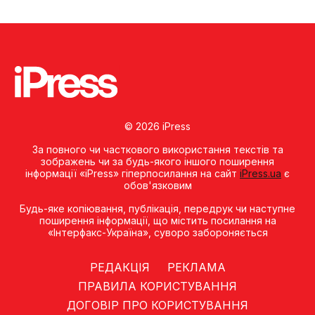
© 2026 iPress
За повного чи часткового використання текстів та
зображень чи за будь-якого іншого поширення
інформації «iPress» гіперпосилання на сайт
iPress.ua
є
обов'язковим
Будь-яке копiювання, публiкацiя, передрук чи наступне
поширення iнформацiї, що мiстить посилання на
«Iнтерфакс-Україна», суворо забороняється
РЕДАКЦІЯ
РЕКЛАМА
ПРАВИЛА КОРИСТУВАННЯ
ДОГОВІР ПРО КОРИСТУВАННЯ