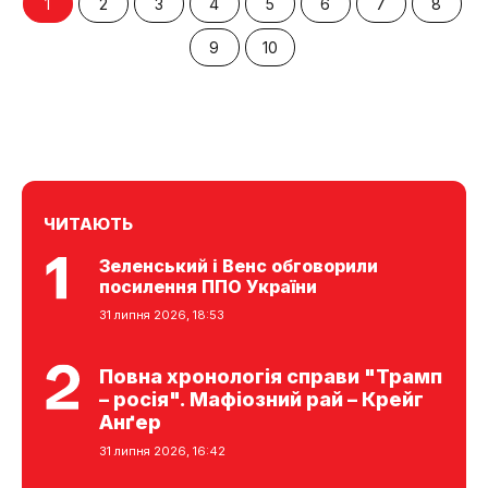
1
2
3
4
5
6
7
8
9
10
ЧИТАЮТЬ
Зеленський і Венс обговорили
посилення ППО України
31 липня 2026, 18:53
Повна хронологія справи "Трамп
– росія". Мафіозний рай – Крейг
Анґер
31 липня 2026, 16:42