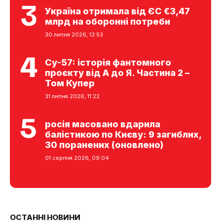
Україна отримала від ЄС €3,47
млрд на оборонні потреби
30 липня 2026, 13:53
Су-57: історія фантомного
проєкту від А до Я. Частина 2 –
Том Купер
31 липня 2026, 11:22
росія масовано вдарила
балістикою по Києву: 9 загиблих,
30 поранених (оновлено)
01 серпня 2026, 09:04
ОСТАННІ НОВИНИ