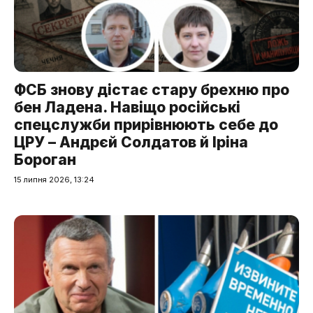
ФСБ знову дістає стару брехню про
бен Ладена. Навіщо російські
спецслужби прирівнюють себе до
ЦРУ – Андрєй Солдатов й Іріна
Бороган
15 липня 2026, 13:24