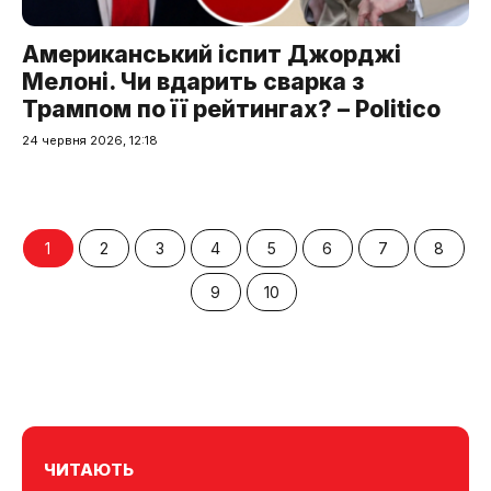
Американський іспит Джорджі
Мелоні. Чи вдарить сварка з
Трампом по її рейтингах? – Politico
24 червня 2026, 12:18
1
2
3
4
5
6
7
8
9
10
ЧИТАЮТЬ