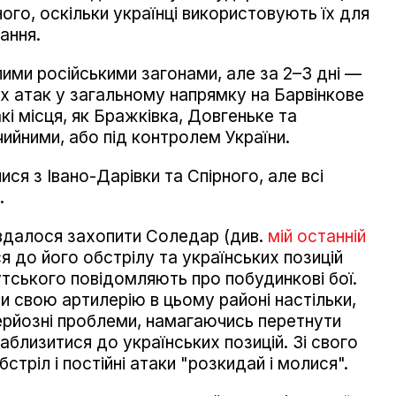
ного, оскільки українці використовують їх для
ання.
ими російськими загонами, але за 2–3 дні —
их атак у загальному напрямку на Барвінкове
кі місця, як Бражківка, Довгеньке та
ийними, або під контролем України.
ся з Івано-Дарівки та Спірного, але всі
.
вдалося захопити Соледар (див.
мій останній
я до його обстрілу та українських позицій
утського повідомляють про побудинкові бої.
и свою артилерію в цьому районі настільки,
ерйозні проблеми, намагаючись перетнути
наблизитися до українських позицій. Зі свого
стріл і постійні атаки "розкидай і молися".