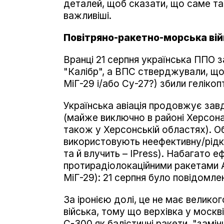
деталей, щоб сказати, що саме та
важливіші.
Повітряно-ракетно-морська вій
Вранці 21 серпня українська ППО 
"Калібр", а ВПС стверджували, що 
МіГ-29 і/або Су-27?) збили гелікоп
Українська авіація продовжує зав
(майже виключно в районі Херсона)
також у Херсонській областях). О
використовують неефективну/рідк
та й влучить – IPress). Набагато е
протирадіолокаційними ракетами A
МіГ-29): 21 серпня було повідомл
За іронією долі, це не має велико
війська, тому що верхівка у моск
С-300 як балістичні ракети, "замі