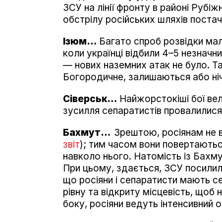
ЗСУ на лінії фронту в районі Рубіж
обстрілу російських шляхів постач
Ізюм…
Багато спроб розвідки мал
коли українці відбили 4–5 незначн
— нових наземних атак не було. Та
Богородичне, залишаються або ніч
Сіверськ…
Найжорстокіші бої вели
зусилля сепаратистів провалилися
Бахмут…
Зрештою, росіянам не 
звіт
); тим часом вони повертаютьс
навколо нього. Натомість із Бахм
При цьому, здається, ЗСУ посилил
що росіяни і сепаратисти мають с
рівну та відкриту місцевість, щоб 
боку, росіяни ведуть інтенсивний об