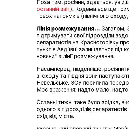
Поза тим, росіяни, здається, увій
останній звіт
). Кодема все ще три
трьох напрямків (північного сходу,
Лінія розмежування…
Загалом, З
підтримувати свої підрозділи вздо
сепаратистів на Красногорівку про
пункт в Авдіївці залишається під 
новини" з лінії розмежування.
Насамперед, південніше, росіяни 
зі сходу та півдня вони наступають
Невельське. ЗСУ посилила передо
Моє враження: надто мало, надто
Останні тижні таке було зрідка, в
одного з підрозділів сепаратистів
схід від міста.
Український опорний пункт у Мар’їн