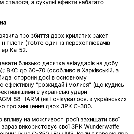
м сталося, а сукупні ефекти набагато
на
заявила про збиття двох крилатих ракет
її пілоти (тобто один із перехоплювачів
тер Ка-52.
давати близько десятка авіаударів на добу
; ВКС до 60–70 (особливо в Харківській, а
бидві сторони досі в основному
о ефективну "розкидай і молися" (що кудись
фективнішими є українські удари
GM-88 HARM (як і очікувалося, з українських
ено про знищення двох ЗРК С-300.
го впливу на можливості росії захищати свої
ві зараз використовує свої ЗРК Wunderwaffe
нюючи" їх на С-350 і Бук М3. Коли я говорю про