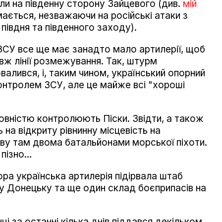
шли на південну сторону Зайцевого (див.
мій
мається, незважаючи на російські атаки з
 півдня та південного заходу).
СУ все ще має занадто мало артилерії, щоб
вж лінії розмежування. Так, штурм
валився, і, таким чином, український опорний
контролем ЗСУ, але це майже всі "хороші
повністю контролюють Піски. Звідти, а також
 на відкриту рівнинну місцевість на
ву там двома батальйонами морської піхоти.
 пізно…
чора українська артилерія підірвала штаб
 у Донецьку та ще один склад боєприпасів на
ці за останні кілька днів піддався декільком