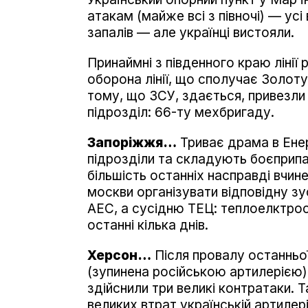
атакам (майже всі з півночі) — у
запалів — але українці вистояли.
Принаймні з південного краю лінії
оборона лінії, що сполучає Золот
тому, що ЗСУ, здається, привезли 
підрозділ: 66-ту мехбригаду.
Запоріжжя…
Триває драма в Енер
підрозділи та складують боєприпас
більшість останніх насправді вчин
москви організувати відповідну зу
АЕС, а сусідню ТЕЦ: теплоелктрост
останні кілька днів.
Херсон…
Після провалу останньої
(зупинена російською артилерією) 
здійснили три великі контратаки. 
великих втрат українській артилері