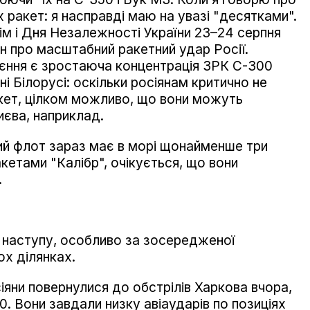
 ракет: я насправді маю на увазі "десятками".
ім і Дня Незалежності України 23–24 серпня
 про масштабний ракетний удар Росії.
єння є зростаюча концентрація ЗРК С-300
дні Білорусі: оскільки росіянам критично не
акет, цілком можливо, що вони можуть
иєва, наприклад.
й флот зараз має в морі щонайменше три
кетами "Калібр", очікується, що вони
.
 наступу, особливо за зосередженої
ох ділянках.
іяни повернулися до обстрілів Харкова вчора,
. Вони завдали низку авіаударів по позиціях