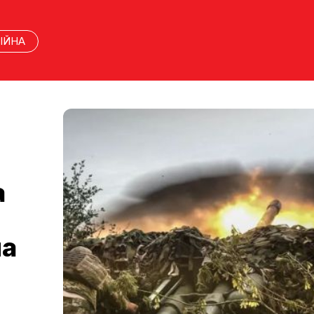
ІЙНА
а
на