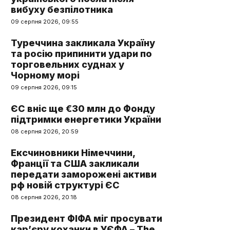
вибуху безпілотника
09 серпня 2026, 09:55
Туреччина закликала Україну
та росію припинити удари по
торговельних суднах у
Чорному морі
09 серпня 2026, 09:15
ЄС вніс ще €30 млн до Фонду
підтримки енергетики України
08 серпня 2026, 20:59
Ексчиновники Німеччини,
Франції та США закликали
передати заморожені активи
рф новій структурі ЄС
08 серпня 2026, 20:18
Президент ФІФА міг просувати
кар’єру коханки в УЄФА – The