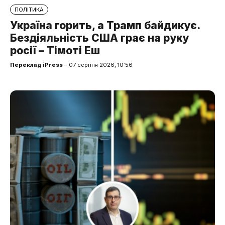
ПОЛІТИКА
Україна горить, а Трамп байдикує.
Бездіяльність США грає на руку
росії – Тімоті Еш
Переклад iPress
– 07 серпня 2026, 10:56