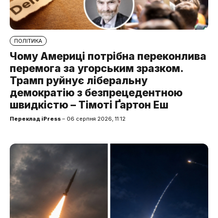
ПОЛІТИКА
Чому Америці потрібна переконлива
перемога за угорським зразком.
Трамп руйнує ліберальну
демократію з безпрецедентною
швидкістю – Тімоті Ґартон Еш
Переклад iPress
– 06 серпня 2026, 11:12