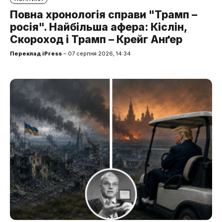
Повна хронологія справи "Трамп –
росія". Найбільша афера: Кіслін,
Скороход і Трамп – Крейг Анґер
Переклад iPress
– 07 серпня 2026, 14:34