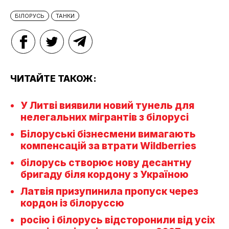
БІЛОРУСЬ
ТАНКИ
ЧИТАЙТЕ ТАКОЖ:
У Литві виявили новий тунель для
нелегальних мігрантів з білорусі
Білоруські бізнесмени вимагають
компенсацій за втрати Wildberries
білорусь створює нову десантну
бригаду біля кордону з Україною
Латвія призупинила пропуск через
кордон із білоруссю
росію і білорусь відсторонили від усіх