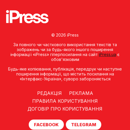
© 2026 iPress
За повного чи часткового використання текстів та
зображень чи за будь-якого іншого поширення
інформації «iPress» гіперпосилання на сайт
iPress.ua
є
обов'язковим
Будь-яке копiювання, публiкацiя, передрук чи наступне
поширення iнформацiї, що мiстить посилання на
«Iнтерфакс-Україна», суворо забороняється
РЕДАКЦІЯ
РЕКЛАМА
ПРАВИЛА КОРИСТУВАННЯ
ДОГОВІР ПРО КОРИСТУВАННЯ
FACEBOOK
TELEGRAM