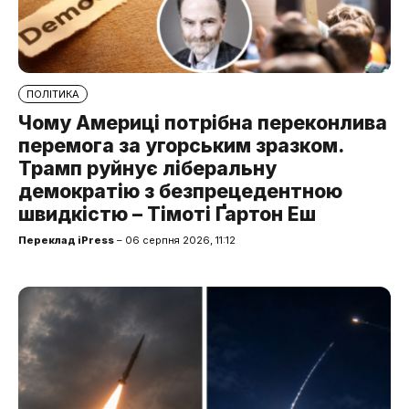
ПОЛІТИКА
Чому Америці потрібна переконлива
перемога за угорським зразком.
Трамп руйнує ліберальну
демократію з безпрецедентною
швидкістю – Тімоті Ґартон Еш
Переклад iPress
– 06 серпня 2026, 11:12