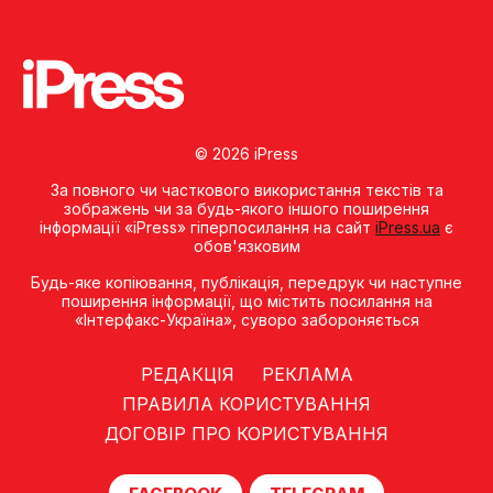
© 2026 iPress
За повного чи часткового використання текстів та
зображень чи за будь-якого іншого поширення
інформації «iPress» гіперпосилання на сайт
iPress.ua
є
обов'язковим
Будь-яке копiювання, публiкацiя, передрук чи наступне
поширення iнформацiї, що мiстить посилання на
«Iнтерфакс-Україна», суворо забороняється
РЕДАКЦІЯ
РЕКЛАМА
ПРАВИЛА КОРИСТУВАННЯ
ДОГОВІР ПРО КОРИСТУВАННЯ