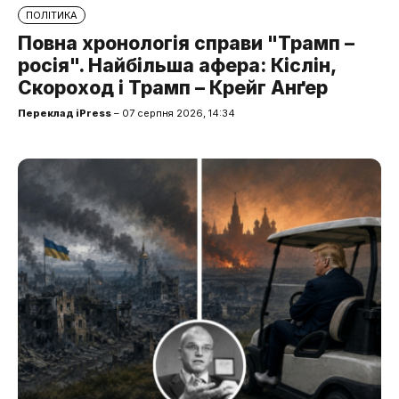
ПОЛІТИКА
Повна хронологія справи "Трамп –
росія". Найбільша афера: Кіслін,
Скороход і Трамп – Крейг Анґер
Переклад iPress
– 07 серпня 2026, 14:34