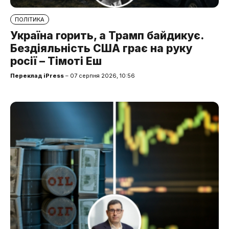
ПОЛІТИКА
Україна горить, а Трамп байдикує.
Бездіяльність США грає на руку
росії – Тімоті Еш
Переклад iPress
– 07 серпня 2026, 10:56