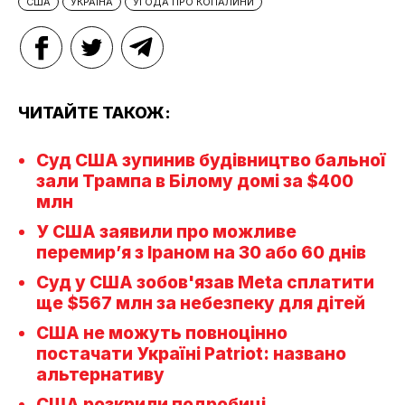
США
УКРАЇНА
УГОДА ПРО КОПАЛИНИ
ЧИТАЙТЕ ТАКОЖ:
Суд США зупинив будівництво бальної
зали Трампа в Білому домі за $400
млн
У США заявили про можливе
перемир’я з Іраном на 30 або 60 днів
Суд у США зобов'язав Meta сплатити
ще $567 млн за небезпеку для дітей
США не можуть повноцінно
постачати Україні Patriot: названо
альтернативу
США розкрили подробиці